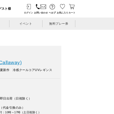
ゲスト様
ログイン
お問い合わせ
ヘルプ
お気に入り
カート
イベント
無料プレー券
llaway)
春夏新作 冷感クールコアUVレギンス
即日出荷（日祝除く）
（代金引換のみ）
付：10時～17時（土日祝除く）