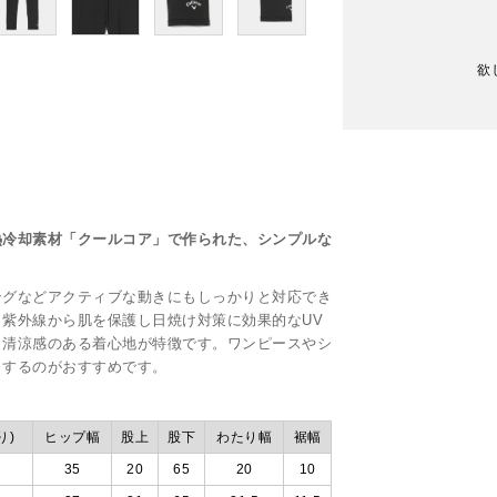
欲
熱冷却素材「クールコア」で作られた、シンプルな
ングなどアクティブな動きにもしっかりと対応でき
紫外線から肌を保護し日焼け対策に効果的なUV
と清涼感のある着心地が特徴です。ワンピースやシ
トするのがおすすめです。
り)
ヒップ幅
股上
股下
わたり幅
裾幅
35
20
65
20
10