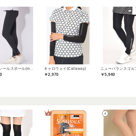
マリクレールスポール(marie claire sport)
キャロウェイ(Callaway)
0
￥2,970
￥5,940