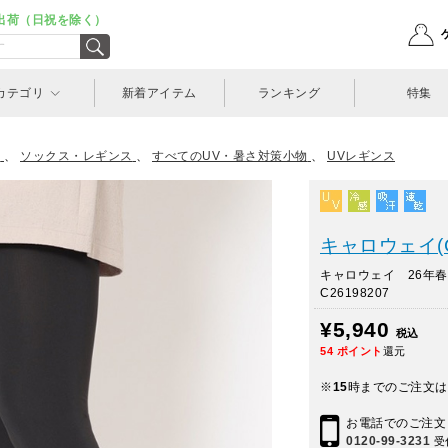
出荷（日祝を除く）
カテゴリ
新着アイテム
ランキング
特集
ツ
、
ソックス・レギンス
、
すべてのUV・暑さ対策小物
、
UVレギンス
キャロウェイ(Ca
キャロウェイ 26年
C26198207
¥5,940
税込
54
ポイント
還元
※
15
時までのご注文は
お電話でのご注文
0120-99-3231
受