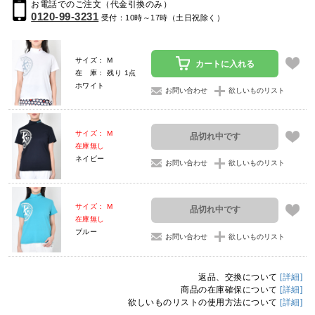
お電話でのご注文（代金引換のみ）
0120-99-3231
受付：10時～17時（土日祝除く）
サイズ： M
カートに入れる
在 庫： 残り 1点
ホワイト
お問い合わせ
欲しいものリスト
サイズ： M
品切れ中です
在庫無し
ネイビー
お問い合わせ
欲しいものリスト
サイズ： M
品切れ中です
在庫無し
ブルー
お問い合わせ
欲しいものリスト
返品、交換について
[詳細]
商品の在庫確保について
[詳細]
欲しいものリストの使用方法について
[詳細]