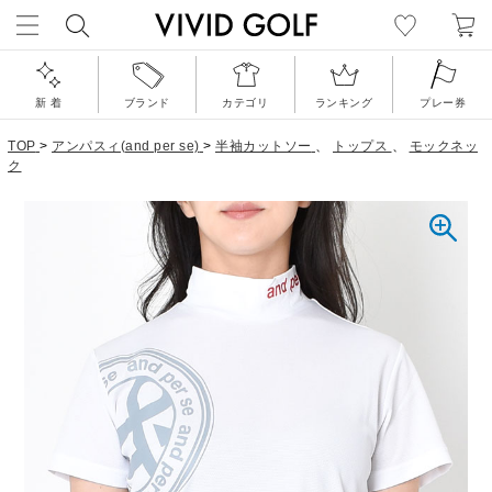
新 着
ブランド
カテゴリ
ランキング
プレー券
TOP
>
アンパスィ(and per se)
>
半袖カットソー
、
トップス
、
モックネッ
ク