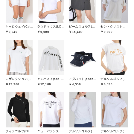
キャロウェイ(Callaway)
ラウドマウス(LOUDMOUTH)
ビームスゴルフ(BEAMS GOLF)
セントクリストファーゴルフ(St.ChristopherGolf)
￥9,240
￥9,900
￥15,400
￥9,900
レザレクション(Resurrection)
アンパスィ(and per se)
アダバット(adabat)
デルソルゴルフ(DELSOL GOLF)
￥19,360
￥12,100
￥4,950
￥6,930
フィラゴルフ(FILA GOLF)
ニューバランスゴルフ(New Balance Golf)
デルソルゴルフ(DELSOL GOLF)
デルソルゴルフ(DELSOL GOLF)