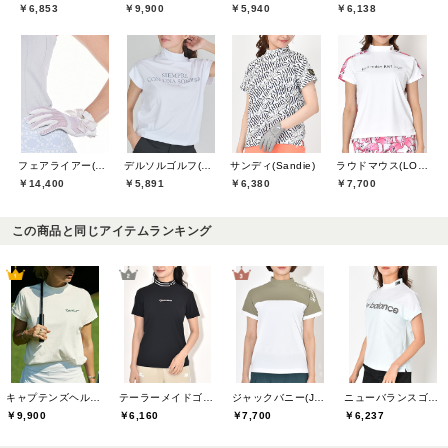
￥6,853
￥9,900
￥5,940
￥6,138
フェアライアー(Fair Liar)
デルソルゴルフ(DELSOL GOLF)
サンディ(Sandie)
ラウドマウス(LOUDMOUTH)
￥14,400
￥5,891
￥6,380
￥7,700
この商品と同じアイテムランキング
キャプテンズヘルムゴルフ(Captains Helm Golf)
テーラーメイドゴルフ(TaylorMade Golf)
ジャックバニー(Jack Bunny)
ニューバランスゴルフ(New Balance Golf)
￥9,900
￥6,160
￥7,700
￥6,237