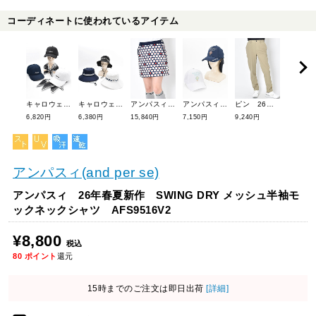
コーディネートに使われているアイテム
キャロウェイ 26年春夏新作 スカーフ付きキャップ C26191205
キャロウェイ 26年春夏新作 -7℃遮熱UVハット C26191218
アンパスィ 26年春夏新作 オールラウンダー プリンテッドスカート AFS4036F1
アンパスィ 26年春夏新作 サンシェード付きキャップ AFS8416
ピン 26年春夏新作 ストレッチ冷感テーパードパンツ 6131600
6,820円
6,380円
15,840円
7,150円
9,240円
13,200円
アンパスィ(and per se)
アンパスィ 26年春夏新作 SWING DRY メッシュ半袖モ
ックネックシャツ AFS9516V2
¥8,800
税込
80
ポイント
還元
15時までのご注文は即日出荷
[詳細]