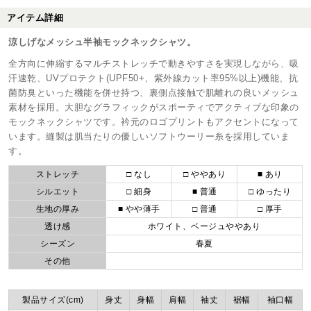
アイテム詳細
涼しげなメッシュ半袖モックネックシャツ。
全方向に伸縮するマルチストレッチで動きやすさを実現しながら、吸
汗速乾、UVプロテクト(UPF50+、紫外線カット率95%以上)機能、抗
菌防臭といった機能を併せ持つ、裏側点接触で肌離れの良いメッシュ
素材を採用。大胆なグラフィックがスポーティでアクティブな印象の
モックネックシャツです。衿元のロゴプリントもアクセントになって
います。縫製は肌当たりの優しいソフトウーリー糸を採用していま
す。
ストレッチ
□ なし
□ ややあり
■ あり
シルエット
□ 細身
■ 普通
□ ゆったり
生地の厚み
■ やや薄手
□ 普通
□ 厚手
透け感
ホワイト、ベージュややあり
シーズン
春夏
その他
製品サイズ(cm)
身丈
身幅
肩幅
袖丈
裾幅
袖口幅