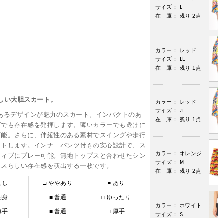
サイズ： L
在 庫： 残り 2点
カラー： レッド
サイズ： LL
在 庫： 残り 1点
らしい大胆スカート。
カラー： レッド
サイズ： 3L
のあるデザインが魅力のスカート。インパクトのあ
在 庫： 残り 1点
グでも存在感を発揮します。薄いカラーでも透けに
可能。さらに、伸縮性のある素材でスイングや歩行
ートします。インナーパンツ付きの安心設計で、ス
カラー： オレンジ
ティブにプレー可能。無地トップスと合わせたシン
サイズ： M
ウスらしい存在感を演出する一枚です。
在 庫： 残り 2点
なし
□ ややあり
■ あり
細身
■ 普通
□ ゆったり
カラー： ホワイト
薄手
■ 普通
□ 厚手
サイズ： S