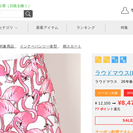
出荷（日祝を除く）
カテゴリ
新着アイテム
ランキング
特集
対象商品
、
インナーパンツ一体型
、
柄スカート
ラウドマウス(L
ラウドマウス 26年春
クーポン対象
30
¥8,4
¥
12,100
77
ポイント
還元
SAL
クーポン利用でさらに10