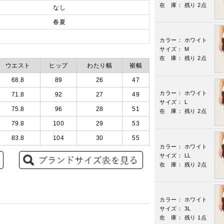
在 庫： 残り 2点
なし
春夏
カラー： ホワイト
サイズ： M
在 庫： 残り 2点
ウエスト
ヒップ
わたり幅
裾幅
68.8
89
26
47
カラー： ホワイト
71.8
92
27
49
サイズ： L
75.8
96
28
51
在 庫： 残り 2点
79.8
100
29
53
83.8
104
30
55
カラー： ホワイト
サイズ： LL
在 庫： 残り 2点
カラー： ホワイト
サイズ： 3L
在 庫： 残り 1点