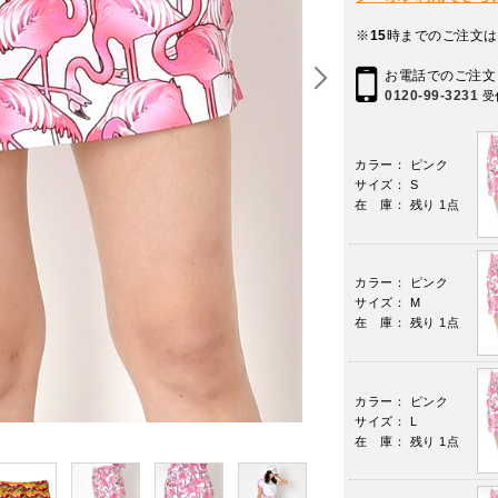
※
15
時までのご注文は
お電話でのご注文
0120-99-3231
受
カラー： ピンク
サイズ： S
在 庫： 残り 1点
カラー： ピンク
サイズ： M
在 庫： 残り 1点
カラー： ピンク
サイズ： L
在 庫： 残り 1点