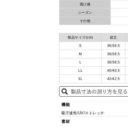
透け感
シーズン
その他
製品サイズ(cm)
総丈
S
36/36.5
M
38/38.5
L
38/38.5
LL
40/40.5
3L
42/42.5
機能
吸汗速乾/UV/ストレッチ
素材