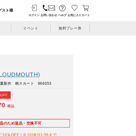
ゲスト様
ログイン
お問い合わせ
ヘルプ
お気に入り
カート
イベント
無料プレー券
OUDMOUTH)
夏新作 柄スカート 866353
%OFF
70
税込
E品のため返品・交換不可
％OFF！8.12(水)11:59まで