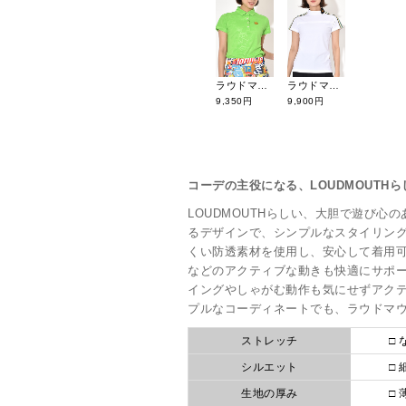
ラウドマウス 26年春夏新作 プレミアムカノコ エンボス半袖シャツ 764650-1
ラウドマウス 26年春夏新作 肩ラインモックネックシャツ 866650
9,350円
9,900円
コーデの主役になる、LOUDMOUTH
LOUDMOUTHらしい、大胆で遊び心
るデザインで、シンプルなスタイリン
くい防透素材を使用し、安心して着用
などのアクティブな動きも快適にサポ
イングやしゃがむ動作も気にせずアク
プルなコーディネートでも、ラウドマ
ストレッチ
□ 
シルエット
□ 
生地の厚み
□ 