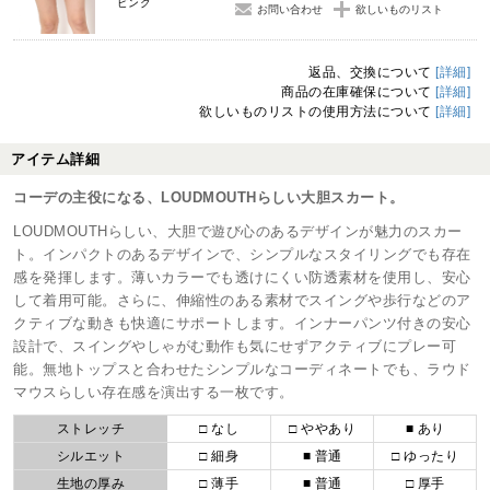
ピンク
お問い合わせ
欲しいものリスト
返品、交換について
[詳細]
商品の在庫確保について
[詳細]
欲しいものリストの使用方法について
[詳細]
アイテム詳細
コーデの主役になる、LOUDMOUTHらしい大胆スカート。
LOUDMOUTHらしい、大胆で遊び心のあるデザインが魅力のスカー
ト。インパクトのあるデザインで、シンプルなスタイリングでも存在
感を発揮します。薄いカラーでも透けにくい防透素材を使用し、安心
して着用可能。さらに、伸縮性のある素材でスイングや歩行などのア
クティブな動きも快適にサポートします。インナーパンツ付きの安心
設計で、スイングやしゃがむ動作も気にせずアクティブにプレー可
能。無地トップスと合わせたシンプルなコーディネートでも、ラウド
マウスらしい存在感を演出する一枚です。
ストレッチ
□ なし
□ ややあり
■ あり
シルエット
□ 細身
■ 普通
□ ゆったり
生地の厚み
□ 薄手
■ 普通
□ 厚手