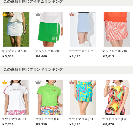
この商品と同じアイテムランキング
キャプテンズヘルムゴルフ(Captains Helm Golf)
デルソルゴルフ(DELSOL GOLF)
テーラーメイドゴルフ(TaylorMade Golf)
デルソルゴルフ(DELSOL GOLF)
￥9,900
￥4,400
￥8,470
￥7,013
この商品と同じブランドランキング
ラウドマウス(LOUDMOUTH)
ラウドマウス(LOUDMOUTH)
ラウドマウス(LOUDMOUTH)
ラウドマウス(LOUDMOUTH)
￥7,700
￥9,350
￥8,470
￥8,470