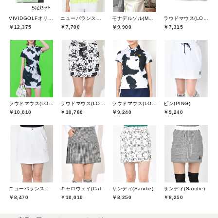
VIVIDGOLFオリジナル
ニューバランスゴルフ(New Balance Golf)
モナデルソル(MONA DELSOL)
ラウドマウス(LOUDMOUTH)
￥12,375
￥7,700
￥9,900
￥7,315
ラウドマウス(LOUDMOUTH)
ラウドマウス(LOUDMOUTH)
ラウドマウス(LOUDMOUTH)
ピン(PING)
￥10,010
￥10,780
￥9,240
￥9,240
ニューバランスゴルフ(New Balance Golf)
キャロウェイ(Callaway)
サンディ(Sandie)
サンディ(Sandie)
￥8,470
￥10,010
￥8,250
￥8,250