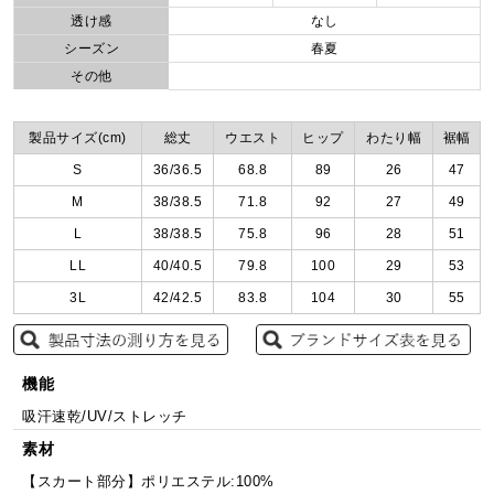
透け感
なし
シーズン
春夏
その他
製品サイズ(cm)
総丈
ウエスト
ヒップ
わたり幅
裾幅
S
36/36.5
68.8
89
26
47
M
38/38.5
71.8
92
27
49
L
38/38.5
75.8
96
28
51
LL
40/40.5
79.8
100
29
53
3L
42/42.5
83.8
104
30
55
機能
吸汗速乾/UV/ストレッチ
素材
【スカート部分】ポリエステル:100%