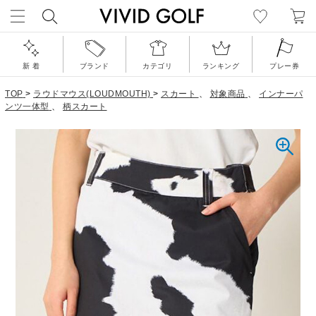
新 着
ブランド
カテゴリ
ランキング
プレー券
TOP
>
ラウドマウス(LOUDMOUTH)
>
スカート
、
対象商品
、
インナーパ
ンツ一体型
、
柄スカート