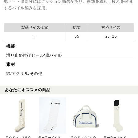
地・・・底部分にはクッション効果があり、衝撃を緩和し疲れを軽減
するパイル編みを採用。
製品サイズ(cm)
総丈
対応サイズ
F
55
23~25
機能
滑り止め付/Yヒール/底パイル
素材
綿/アクリル/その他
あなたにオススメの商品
ラウドマウス(LOUDMOUTH)
テーラーメイドゴルフ(TaylorMade Golf)
ラウドマウス(LOUDMOUTH)
テーラーメイドゴルフ(TaylorMade Golf)