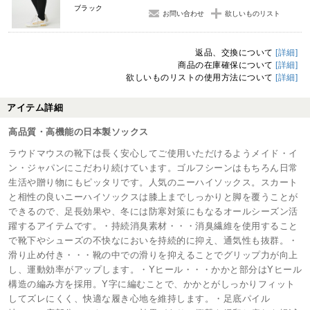
ブラック
お問い合わせ
欲しいものリスト
返品、交換について
[詳細]
商品の在庫確保について
[詳細]
欲しいものリストの使用方法について
[詳細]
アイテム詳細
高品質・高機能の日本製ソックス
ラウドマウスの靴下は長く安心してご使用いただけるようメイド・イ
ン・ジャパンにこだわり続けています。ゴルフシーンはもちろん日常
生活や贈り物にもピッタリです。人気のニーハイソックス。スカート
と相性の良いニーハイソックスは膝上までしっかりと脚を覆うことが
できるので、足長効果や、冬には防寒対策にもなるオールシーズン活
躍するアイテムです。・持続消臭素材・・・消臭繊維を使用すること
で靴下やシューズの不快なにおいを持続的に抑え、通気性も抜群。・
滑り止め付き・・・靴の中での滑りを抑えることでグリップ力が向上
し、運動効率がアップします。・Yヒール・・・かかと部分はYヒール
構造の編み方を採用。Y字に編むことで、かかとがしっかりフィット
してズレにくく、快適な履き心地を維持します。・足底パイル