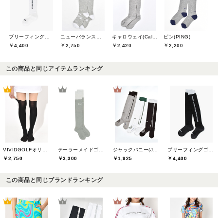
ブリーフィングゴルフ(BRIEFING GOLF)
ニューバランスゴルフ(New Balance Golf)
キャロウェイ(Callaway)
ピン(PING)
￥4,400
￥2,750
￥2,420
￥2,200
この商品と同じアイテムランキング
VIVIDGOLFオリジナル
テーラーメイドゴルフ(TaylorMade Golf)
ジャックバニー(Jack Bunny)
ブリーフィングゴルフ(BRIEFING GOLF)
￥2,750
￥3,300
￥1,925
￥4,400
この商品と同じブランドランキング