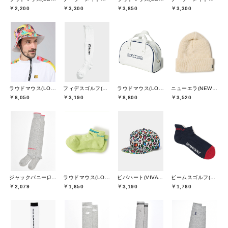
￥2,200
￥3,300
￥3,850
￥3,300
ラウドマウス(LOUDMOUTH)
フィデスゴルフ(FIDES GOLF)
ラウドマウス(LOUDMOUTH)
ニューエラ(NEW ERA)
￥6,050
￥3,190
￥8,800
￥3,520
ジャックバニー(Jack Bunny)
ラウドマウス(LOUDMOUTH)
ビバハート(VIVA HEART)
ビームスゴルフ(BEAMS GOLF)
￥2,079
￥1,650
￥3,190
￥1,760