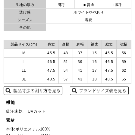
生地の厚み
□ 薄手
■ 普通
□ 厚手
透け感
ホワイトややあり
シーズン
春夏
その他
製品サイズ(cm)
身丈
身幅
肩幅
袖丈
総丈
裾幅
M
45.5
48
37
15
45.5
56
L
46.5
51
39
16
46.5
59
LL
47.5
54
41
17
47.5
62
3L
48.5
57
43
18
48.5
65
機能
吸汗速乾、 UVカット
素材
本体:ポリエステル100%