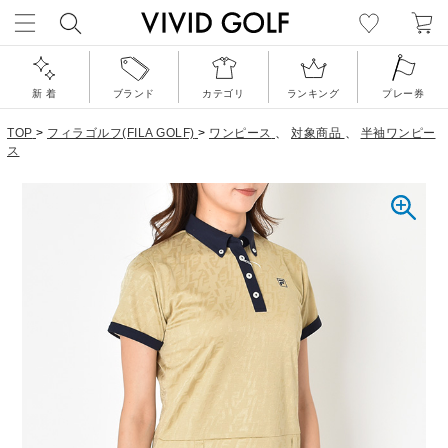
新 着
ブランド
カテゴリ
ランキング
プレー券
TOP
>
フィラゴルフ(FILA GOLF)
>
ワンピース
、
対象商品
、
半袖ワンピー
ス