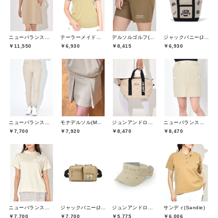
ニューバランスゴルフ(New Balance Golf)
テーラーメイドゴルフ(TaylorMade Golf)
デルソルゴルフ(DELSOL GOLF)
ジャックバニー(Jack Bunny)
￥11,550
￥6,930
￥8,415
￥6,930
ニューバランスゴルフ(New Balance Golf)
モナデルソル(MONA DELSOL)
ジュンアンドロペ(JUN&ROPE)
ニューバランスゴルフ(New Balance Golf)
￥7,700
￥7,920
￥8,470
￥8,470
ニューバランスゴルフ(New Balance Golf)
ジャックバニー(Jack Bunny)
ジュンアンドロペ(JUN&ROPE)
サンディ(Sandie)
￥7,700
￥7,700
￥5,775
￥6,006