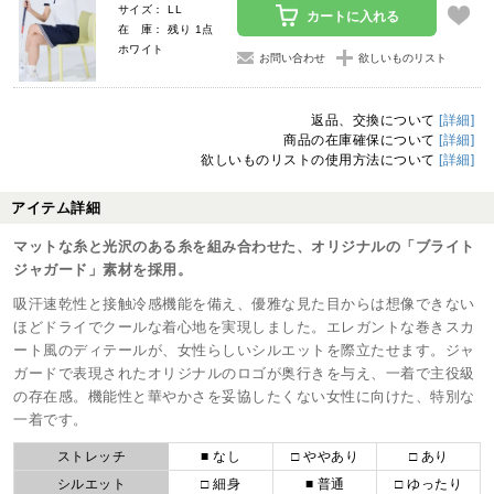
サイズ： LL
カートに入れる
在 庫： 残り 1点
ホワイト
お問い合わせ
欲しいものリスト
返品、交換について
[詳細]
商品の在庫確保について
[詳細]
欲しいものリストの使用方法について
[詳細]
アイテム詳細
マットな糸と光沢のある糸を組み合わせた、オリジナルの「ブライト
ジャガード」素材を採用。
吸汗速乾性と接触冷感機能を備え、優雅な見た目からは想像できない
ほどドライでクールな着心地を実現しました。エレガントな巻きスカ
ート風のディテールが、女性らしいシルエットを際立たせます。ジャ
ガードで表現されたオリジナルのロゴが奥行きを与え、一着で主役級
の存在感。機能性と華やかさを妥協したくない女性に向けた、特別な
一着です。
ストレッチ
■ なし
□ ややあり
□ あり
シルエット
□ 細身
■ 普通
□ ゆったり