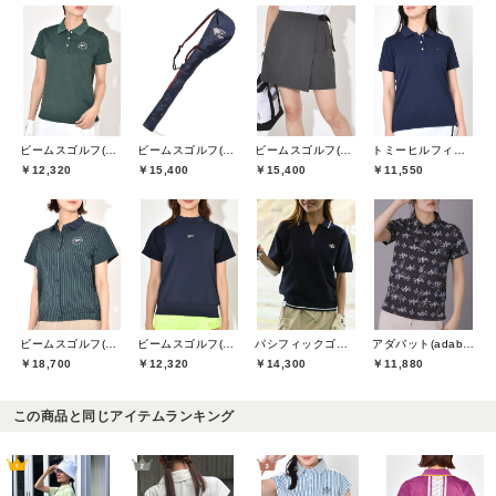
ビームスゴルフ(BEAMS GOLF)
ビームスゴルフ(BEAMS GOLF)
ビームスゴルフ(BEAMS GOLF)
トミーヒルフィガーゴルフ(TOMMY HILFIGER GOLF)
￥12,320
￥15,400
￥15,400
￥11,550
ビームスゴルフ(BEAMS GOLF)
ビームスゴルフ(BEAMS GOLF)
パシフィックゴルフクラブ(Pacific GOLF CLUB)
アダバット(adabat)
￥18,700
￥12,320
￥14,300
￥11,880
この商品と同じアイテムランキング