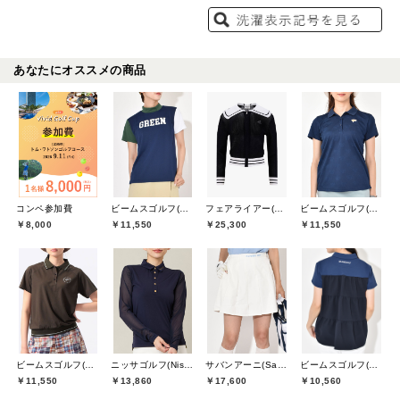
あなたにオススメの商品
コンペ参加費
ビームスゴルフ(BEAMS GOLF)
フェアライアー(Fair Liar)
ビームスゴルフ(BEAMS GOLF)
￥8,000
￥11,550
￥25,300
￥11,550
ビームスゴルフ(BEAMS GOLF)
ニッサゴルフ(Nissa Golf)
サバンアーニ(SaVaNNI aaNI)
ビームスゴルフ(BEAMS GOLF)
￥11,550
￥13,860
￥17,600
￥10,560