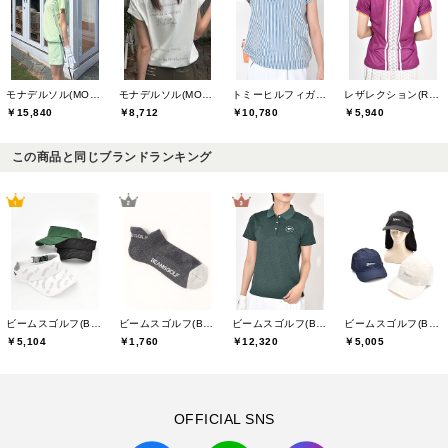
モナデルソル(MONA DELSOL)
モナデルソル(MONA DELSOL)
トミーヒルフィガーゴルフ(TOMMY HILFIGER GOLF)
レザレクション(Resurrection)
￥15,840
￥8,712
￥10,780
￥5,940
この商品と同じブランドランキング
ビームスゴルフ(BEAMS GOLF)
ビームスゴルフ(BEAMS GOLF)
ビームスゴルフ(BEAMS GOLF)
ビームスゴルフ(BEAMS GOLF)
￥5,104
￥1,760
￥12,320
￥5,005
OFFICIAL SNS