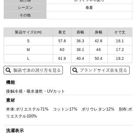
透け感
ホワイトややあり
シーズン
春夏
その他
製品サイズ(cm)
着丈
肩幅
身幅
そで丈
S
57.8
36.3
42.8
16.1
M
60
38.1
46
17.2
L
61.9
40.4
50.4
18.2
機能
接触冷感・吸水速乾・UVカット
素材
本体:ポリエステル71% コットン17% ポリウレタン12% 別布:ポ
リエステル100%
洗濯表示