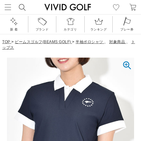
新 着
ブランド
カテゴリ
ランキング
プレー券
TOP
>
ビームスゴルフ(BEAMS GOLF)
>
半袖ポロシャツ
、
対象商品
、
ト
ップス