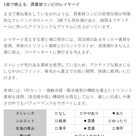
1枚で映える、異素材コンビのレイヤード
まるで重ね着をしているかのような、異素材コンビの切替仕様が特徴
的なクレリックポロシャツ。1枚でも存在感があり、細部までディテ
ールに拘ったアイコニックなアイテムに仕上がっています。
レイヤード見えする襟と袖口部分には、清涼感のあるサッカー素材を
使用。本体のトリコット素材とのコントラストが、清潔感やきちんと
感に加え、コーディネートに奥行きを与えます。
ストレッチ性のある素材を使用しているため、アクティブな動きにも
しなやかにフィット。春先から夏までの長い期間、快適に着用いただ
けます。
本体には、UVカット・接触冷感・吸水速乾の機能を備えたトリコット
素材を採用。清涼感や高い機能性を両立しており、厳しい日差しや暑
さの中でもパフォーマンスをサポートします。
ストレッチ
□ なし
□ ややあり
■ あり
シルエット
□ 細身
■ 普通
□ ゆったり
生地の厚み
□ 薄手
■ 普通
□ 厚手