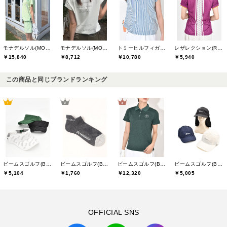
モナデルソル(MONA DELSOL)
モナデルソル(MONA DELSOL)
トミーヒルフィガーゴルフ(TOMMY HILFIGER GOLF)
レザレクション(Resurrection)
￥15,840
￥8,712
￥10,780
￥5,940
この商品と同じブランドランキング
ビームスゴルフ(BEAMS GOLF)
ビームスゴルフ(BEAMS GOLF)
ビームスゴルフ(BEAMS GOLF)
ビームスゴルフ(BEAMS GOLF)
￥5,104
￥1,760
￥12,320
￥5,005
OFFICIAL SNS