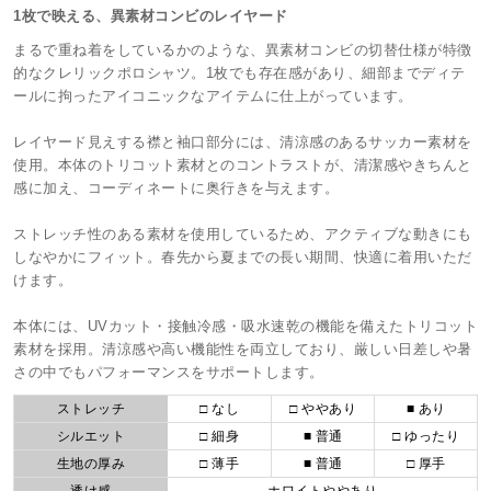
1枚で映える、異素材コンビのレイヤード
まるで重ね着をしているかのような、異素材コンビの切替仕様が特徴
的なクレリックポロシャツ。1枚でも存在感があり、細部までディテ
ールに拘ったアイコニックなアイテムに仕上がっています。
レイヤード見えする襟と袖口部分には、清涼感のあるサッカー素材を
使用。本体のトリコット素材とのコントラストが、清潔感やきちんと
感に加え、コーディネートに奥行きを与えます。
ストレッチ性のある素材を使用しているため、アクティブな動きにも
しなやかにフィット。春先から夏までの長い期間、快適に着用いただ
けます。
本体には、UVカット・接触冷感・吸水速乾の機能を備えたトリコット
素材を採用。清涼感や高い機能性を両立しており、厳しい日差しや暑
さの中でもパフォーマンスをサポートします。
ストレッチ
□ なし
□ ややあり
■ あり
シルエット
□ 細身
■ 普通
□ ゆったり
生地の厚み
□ 薄手
■ 普通
□ 厚手