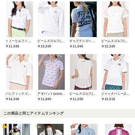
トミーヒルフィガーゴルフ(TOMMY HILFIGER GOLF)
ビームスゴルフ(BEAMS GOLF)
キャプテンズヘルムゴルフ(Captains Helm Golf)
ビームスゴルフ(BEAMS GOLF)
￥11,550
￥13,200
￥11,000
￥12,320
パシフィックゴルフクラブ(Pacific GOLF CLUB)
アダバット(adabat)
ビームスゴルフ(BEAMS GOLF)
ジャックバニー(Jack Bunny)
￥14,300
￥11,880
￥11,550
￥10,010
この商品と同じアイテムランキング