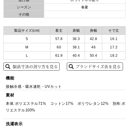
透け感
ホワイトややあり
シーズン
春夏
その他
製品サイズ(cm)
着丈
肩幅
身幅
そで丈
S
57.8
36.3
42.8
16.1
M
60
38.1
46
17.2
L
61.9
40.4
50.4
18.2
機能
接触冷感・吸水速乾・UVカット
素材
本体:ポリエステル71% コットン17% ポリウレタン12% 別布:ポ
リエステル100%
洗濯表示