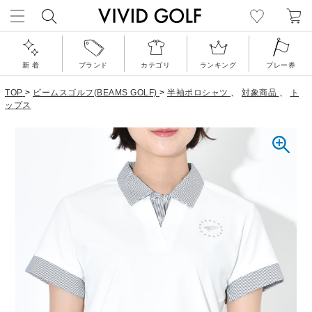
新 着
ブランド
カテゴリ
ランキング
プレー券
TOP
>
ビームスゴルフ(BEAMS GOLF)
>
半袖ポロシャツ
、
対象商品
、
ト
ップス