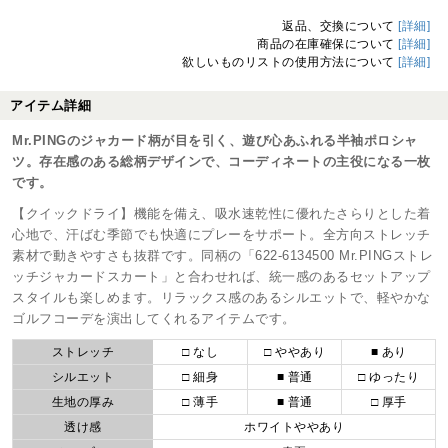
返品、交換について
[詳細]
商品の在庫確保について
[詳細]
欲しいものリストの使用方法について
[詳細]
アイテム詳細
Mr.PINGのジャカード柄が目を引く、遊び心あふれる半袖ポロシャ
ツ。存在感のある総柄デザインで、コーディネートの主役になる一枚
です。
【クイックドライ】機能を備え、吸水速乾性に優れたさらりとした着
心地で、汗ばむ季節でも快適にプレーをサポート。全方向ストレッチ
素材で動きやすさも抜群です。同柄の「622-6134500 Mr.PINGストレ
ッチジャカードスカート」と合わせれば、統一感のあるセットアップ
スタイルも楽しめます。リラックス感のあるシルエットで、軽やかな
ゴルフコーデを演出してくれるアイテムです。
ストレッチ
□ なし
□ ややあり
■ あり
シルエット
□ 細身
■ 普通
□ ゆったり
生地の厚み
□ 薄手
■ 普通
□ 厚手
透け感
ホワイトややあり