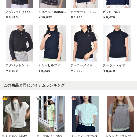
アダバット(adabat)
アダバット(adabat)
テーラーメイドゴルフ(TaylorMade Golf)
ピン(PING)
￥8,415
￥10,692
￥9,240
￥8,470
アダバット(adabat)
トミーヒルフィガーゴルフ(TOMMY HILFIGER GOLF)
テーラーメイドゴルフ(TaylorMade Golf)
テーラーメイドゴルフ(TaylorMade Golf)
￥9,900
￥9,240
￥6,930
￥8,470
この商品と同じアイテムランキング
モナデルソル(MONA DELSOL)
モナデルソル(MONA DELSOL)
セントクリストファーゴルフ(St.ChristopherGolf)
オーティーエフ(O.T.F)