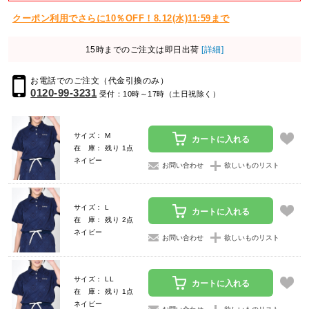
クーポン利用でさらに10％OFF！8.12(水)11:59まで
15時までのご注文は即日出荷
[詳細]
お電話でのご注文（代金引換のみ）
0120-99-3231
受付：10時～17時（土日祝除く）
サイズ： M
カートに入れる
在 庫： 残り 1点
ネイビー
お問い合わせ
欲しいものリスト
サイズ： L
カートに入れる
在 庫： 残り 2点
ネイビー
お問い合わせ
欲しいものリスト
サイズ： LL
カートに入れる
在 庫： 残り 1点
ネイビー