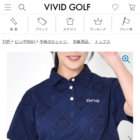
新 着
ブランド
カテゴリ
ランキング
プレー券
TOP
>
ピン(PING)
>
半袖ポロシャツ
、
対象商品
、
トップス