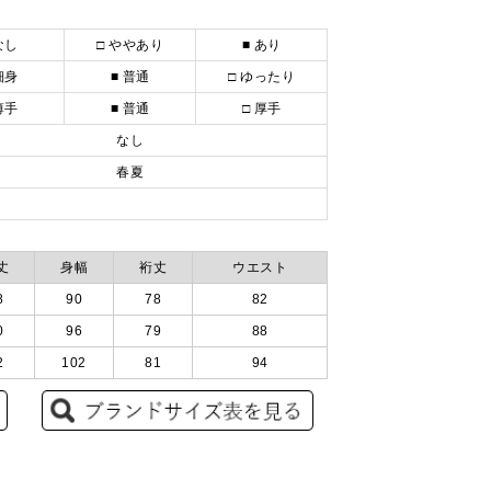
なし
□ ややあり
■ あり
細身
■ 普通
□ ゆったり
薄手
■ 普通
□ 厚手
なし
春夏
丈
身幅
裄丈
ウエスト
8
90
78
82
0
96
79
88
2
102
81
94