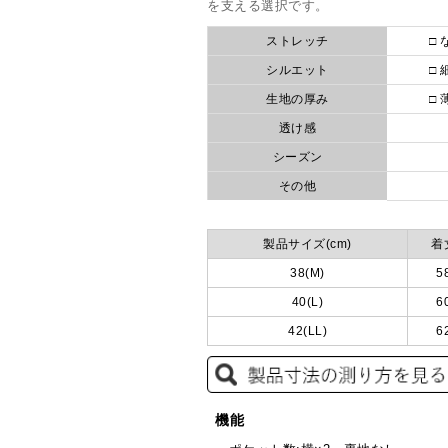
を支える選択です。
ストレッチ
□ 
シルエット
□ 
生地の厚み
□ 
透け感
シーズン
その他
製品サイズ(cm)
着
38(M)
5
40(L)
6
42(LL)
6
機能