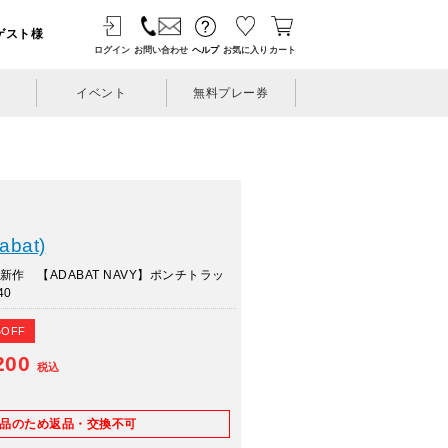
ゲスト様
ログイン
お問い合わせ
ヘルプ
お気に入り
カート
イベント
無料プレー券
bat)
新作 【ADABAT NAVY】ポンチトラッ
40
%OFF
200
税込
E品のため返品・交換不可