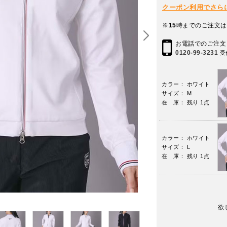
クーポン利用でさらに10
※
15
時までのご注文は
お電話でのご注文
0120-99-3231
受
カラー： ホワイト
サイズ： M
在 庫： 残り 1点
カラー： ホワイト
サイズ： L
在 庫： 残り 1点
欲