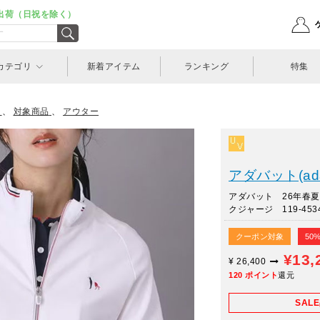
出荷（日祝を除く）
カテゴリ
新着アイテム
ランキング
特集
、
対象商品
、
アウター
アダバット(ada
アダバット 26年春夏
クジャージ 119-453
クーポン対象
50
¥13,
¥
26,400
120
ポイント
還元
SAL