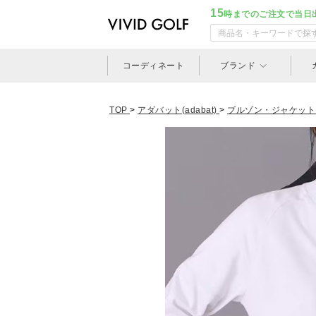
15
時までのご注文で当日
コーディネート
ブランド
TOP
>
アダバット(adabat)
>
ブルゾン・ジャケット