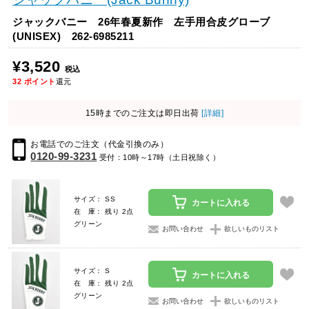
ジャックバニー 26年春夏新作 左手用合皮グローブ
(UNISEX) 262-6985211
¥3,520
税込
32
ポイント
還元
15時までのご注文は即日出荷
[詳細]
お電話でのご注文（代金引換のみ）
0120-99-3231
受付：10時～17時（土日祝除く）
サイズ： SS
カートに入れる
在 庫： 残り 2点
グリーン
お問い合わせ
欲しいものリスト
サイズ： S
カートに入れる
在 庫： 残り 2点
グリーン
お問い合わせ
欲しいものリスト