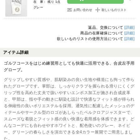
在 庫： 残り 1点
グレー
お問い合わせ
欲しいものリスト
返品、交換について
[詳細]
商品の在庫確保について
[詳細]
欲しいものリストの使用方法について
[詳細]
アイテム詳細
ゴルフコースをはじめ練習用としても快適に活用できる、合皮左手用
グローブ。
グリップしやすい質感や、肌馴染みの良い生地や構造にも拘って作ら
れたグローブです。掌部は、しっかりクラブを握られる滑りにくくグ
リップ性を高めた丈夫で扱いやすいエンボス加工が施され合成皮革
と、甲部は、指や手の動きに馴染む設計で快適なフィット感が得られ
る伸縮性の良いポリエステルを採用。通気性に配慮したメッシュのデ
ィテールやサークル型のロゴがあしらったベルクロアジャスターで、
スムーズな着脱とフィット感の良い快適な着用感を体感できます。ど
んなコーデにも合わせやすホワイトと、配色使いのグレー、ネイビ
ー、グリーンの春らしさを演出できる全4カラー展開でご用意しまし
た。