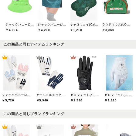
ジャックバニー(Jack Bunny)
ジャックバニー(Jack Bunny)
キャロウェイ(Callaway)
ラウドマウス(LOUDMOUTH)
￥4,004
￥4,290
￥1,210
￥3,850
この商品と同じアイテムランキング
ジャックバニー(Jack Bunny)
アールエルエックスゴルフ(RLX GOLF)
ゼロフィット(ZEROFIT)
ゼロフィット(ZEROFIT)
￥5,720
￥5,940
￥1,980
￥1,980
この商品と同じブランドランキング