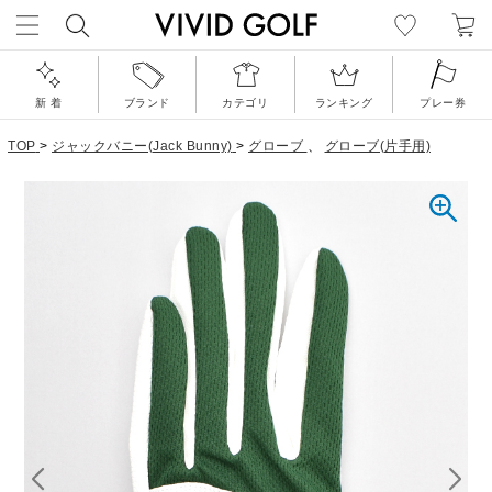
新 着
ブランド
カテゴリ
ランキング
プレー券
TOP
>
ジャックバニー(Jack Bunny)
>
グローブ
、
グローブ(片手用)