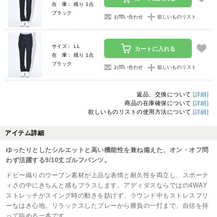
在 庫： 残り 1点
ブラック
お問い合わせ
欲しいものリスト
サイズ： LL
カートに入れる
在 庫： 残り 1点
ブラック
お問い合わせ
欲しいものリスト
返品、交換について
[詳細]
商品の在庫確保について
[詳細]
欲しいものリストの使用方法について
[詳細]
アイテム詳細
ゆったりとしたシルエットと高い機能性を兼ね備えた、オン・オフ問
わず活躍する9/10丈ゴルフパンツ。
ドビー織りのウーブン素材が上品な表情と耐久性を両立し、スポーテ
ィさの中にきちんと感もプラスします。アディダスならではの4WAY
ストレッチがスイング時の動きを妨げず、ラウンド中もストレスフリ
ーなはき心地。リラックスしたプレーから勝負の一打まで、自信を持
って臨める一本です。