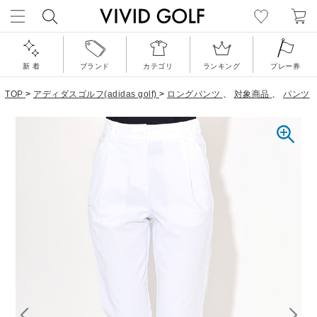
新 着
ブランド
カテゴリ
ランキング
プレー券
TOP
>
アディダスゴルフ(adidas golf)
>
ロングパンツ
、
対象商品
、
パンツ