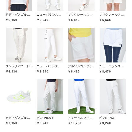
アディダスゴルフ(adidas golf)
ニューバランスゴルフ(New Balance Golf)
マリクレールスポール(marie claire sport)
マリクレールスポール(marie claire sport)
￥6,160
￥9,240
￥6,853
￥6,545
ジャックバニー(Jack Bunny)
ニューバランスゴルフ(New Balance Golf)
デルソルゴルフ(DELSOL GOLF)
ニューバランスゴルフ(New Balance Golf)
￥6,930
￥9,240
￥8,415
￥8,470
アディダスゴルフ(adidas golf)
ピン(PING)
トミーヒルフィガーゴルフ(TOMMY HILFIGER GOLF)
ピン(PING)
￥7,150
￥9,240
￥10,780
￥9,240