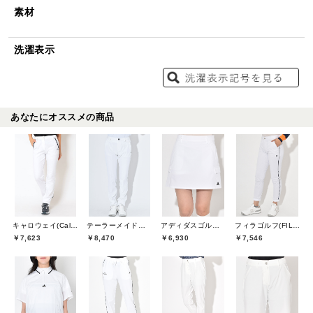
素材
洗濯表示
あなたにオススメの商品
キャロウェイ(Callaway)
テーラーメイドゴルフ(TaylorMade Golf)
アディダスゴルフ(adidas golf)
フィラゴルフ(FILA GOLF)
￥7,623
￥8,470
￥6,930
￥7,546