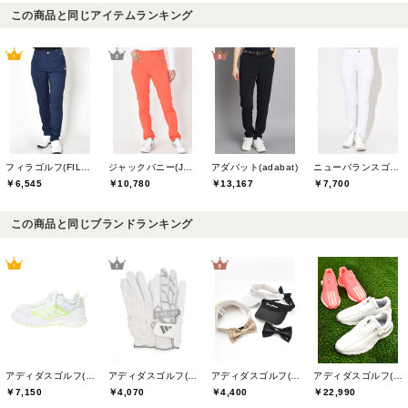
この商品と同じアイテムランキング
フィラゴルフ(FILA GOLF)
ジャックバニー(Jack Bunny)
アダバット(adabat)
ニューバランスゴルフ(New Balance Golf)
￥6,545
￥10,780
￥13,167
￥7,700
この商品と同じブランドランキング
アディダスゴルフ(adidas golf)
アディダスゴルフ(adidas golf)
アディダスゴルフ(adidas golf)
アディダスゴルフ(adidas golf)
￥7,150
￥4,070
￥4,400
￥22,990