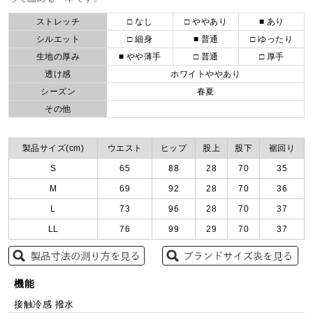
ストレッチ
□ なし
□ ややあり
■ あり
シルエット
□ 細身
■ 普通
□ ゆったり
生地の厚み
■ やや薄手
□ 普通
□ 厚手
透け感
ホワイトややあり
シーズン
春夏
その他
製品サイズ(cm)
ウエスト
ヒップ
股上
股下
裾回り
S
65
88
28
70
35
M
69
92
28
70
36
L
73
96
28
70
37
LL
76
99
29
70
37
機能
接触冷感 撥水