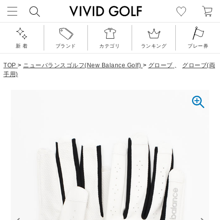
新 着
ブランド
カテゴリ
ランキング
プレー券
TOP
>
ニューバランスゴルフ(New Balance Golf)
>
グローブ
、
グローブ(両
手用)