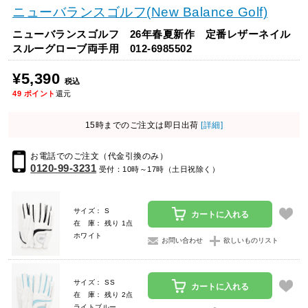
ニューバランスゴルフ(New Balance Golf)
ニューバランスゴルフ 26年春夏新作 定番レザーネイル
スルーグローブ両手用 012-6985502
¥5,390
税込
49
ポイント
還元
15時までのご注文は即日出荷
[詳細]
お電話でのご注文（代金引換のみ）
0120-99-3231
受付：10時～17時（土日祝除く）
サイズ： S
カートに入れる
在 庫： 残り 1点
ホワイト
お問い合わせ
欲しいものリスト
サイズ： SS
カートに入れる
在 庫： 残り 2点
ライトブルー