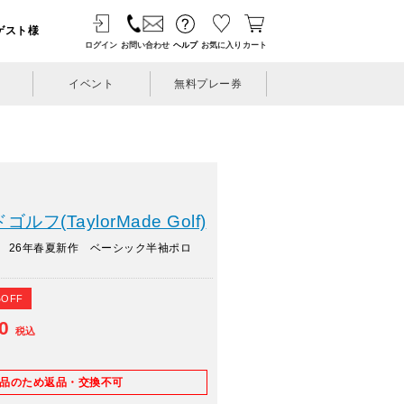
ゲスト様
ログイン
お問い合わせ
ヘルプ
お気に入り
カート
イベント
無料プレー券
フ(TaylorMade Golf)
 26年春夏新作 ベーシック半袖ポロ
%OFF
30
税込
E品のため返品・交換不可