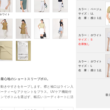
カラー： ベージュ
サイズ： LL
ホワイト
在 庫： 残り 1点
カラー： ホワイト
サイズ： S
在庫無し
カラー： ホワイト
サイズ： L
在 庫： 残り 1点
た着心地のショートスリーブポロ。
な動きやすさをキープします。襟と袖口はライン入
ーティーなアクセントをプラス。UVケア機能付
欲
インでボトムを選ばず、幅広いコーディネートに活