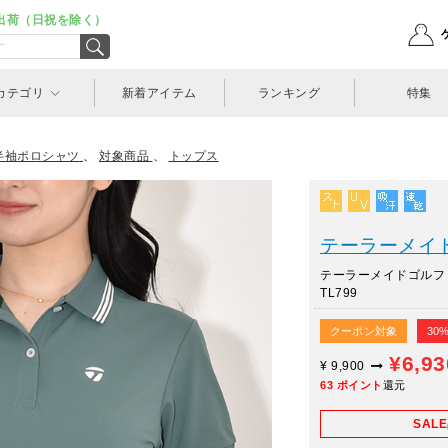
出荷（日祝を除く）
カテゴリ
新着アイテム
ランキング
特集
半袖ポロシャツ
、
対象商品
、
トップス
テーラーメイドゴル
テーラーメイドゴルフ
TL799
クーポン対象
30
¥6,9
¥
9,900
63
ポイント
還元
SAL