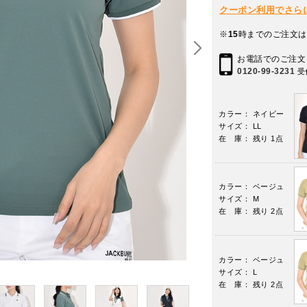
クーポン利用でさらに10
※
15
時までのご注文は
お電話でのご注文
0120-99-3231
受
カラー： ネイビー
サイズ： LL
在 庫： 残り 1点
カラー： ベージュ
サイズ： M
在 庫： 残り 2点
カラー： ベージュ
サイズ： L
在 庫： 残り 2点