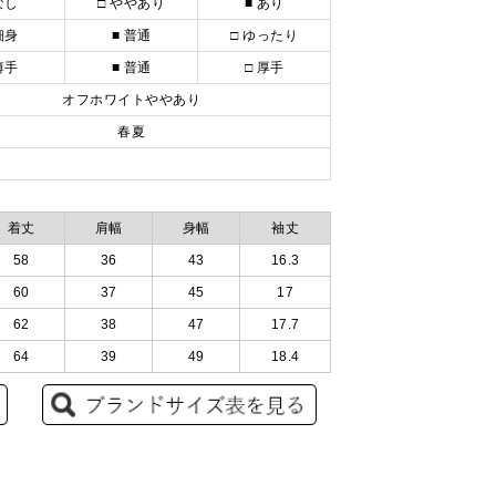
なし
□ ややあり
■ あり
細身
■ 普通
□ ゆったり
薄手
■ 普通
□ 厚手
オフホワイトややあり
春夏
着丈
肩幅
身幅
袖丈
58
36
43
16.3
60
37
45
17
62
38
47
17.7
64
39
49
18.4