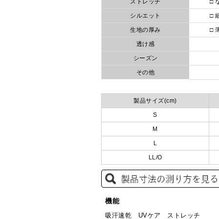
ストレッチ
□ 
シルエット
□ 
生地の厚み
□ 
透け感
シーズン
その他
製品サイズ(cm)
S
M
L
LL/O
機能
吸汗速乾 UVケア ストレッチ