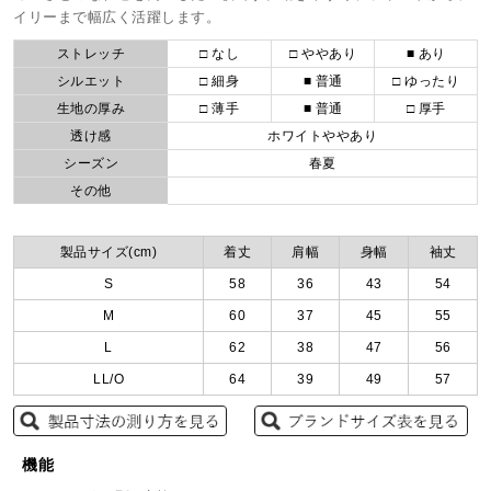
イリーまで幅広く活躍します。
ストレッチ
□ なし
□ ややあり
■ あり
シルエット
□ 細身
■ 普通
□ ゆったり
生地の厚み
□ 薄手
■ 普通
□ 厚手
透け感
ホワイトややあり
シーズン
春夏
その他
製品サイズ(cm)
着丈
肩幅
身幅
袖丈
S
58
36
43
54
M
60
37
45
55
L
62
38
47
56
LL/O
64
39
49
57
機能