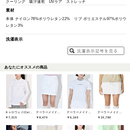
クーリング 吸汗速乾 UVケア ストレッチ
素材
本体 ナイロン78%ポリウレタン22% リブ ポリエステル97%ポリウ
レタン3%
洗濯表示
あなたにオススメの商品
キャロウェイ(Callaway)
テーラーメイドゴルフ(TaylorMade Golf)
テーラーメイドゴルフ(TaylorMade Golf)
テーラーメイドゴルフ(TaylorMade Golf)
￥7,315
￥8,470
￥6,160
￥10,780