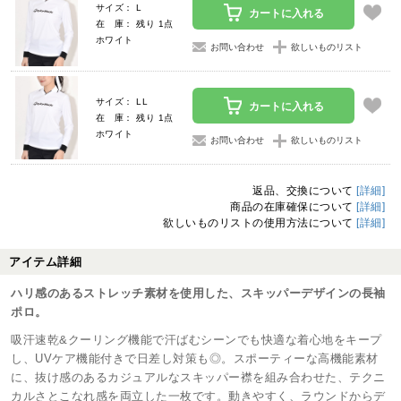
サイズ： L
カートに入れる
在 庫： 残り 1点
ホワイト
お問い合わせ
欲しいものリスト
サイズ： LL
カートに入れる
在 庫： 残り 1点
ホワイト
お問い合わせ
欲しいものリスト
返品、交換について
[詳細]
商品の在庫確保について
[詳細]
欲しいものリストの使用方法について
[詳細]
アイテム詳細
ハリ感のあるストレッチ素材を使用した、スキッパーデザインの長袖
ポロ。
吸汗速乾&クーリング機能で汗ばむシーンでも快適な着心地をキープ
し、UVケア機能付きで日差し対策も◎。スポーティーな高機能素材
に、抜け感のあるカジュアルなスキッパー襟を組み合わせた、テクニ
カルさとこなれ感を両立した一枚です。動きやすく、ラウンドからデ