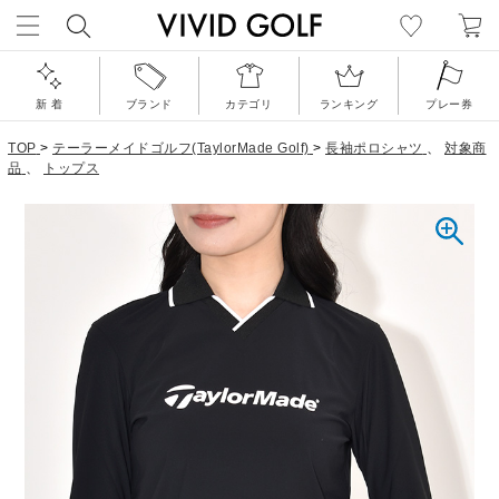
新 着
ブランド
カテゴリ
ランキング
プレー券
TOP
>
テーラーメイドゴルフ(TaylorMade Golf)
>
長袖ポロシャツ
、
対象商
品
、
トップス