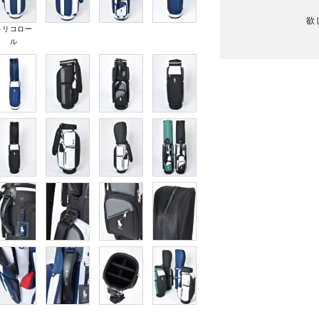
欲
トリコロー
ル