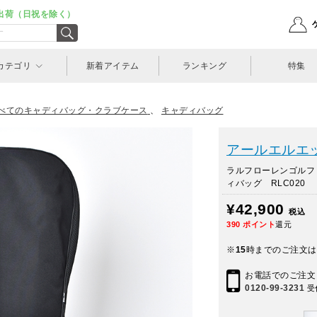
出荷（日祝を除く）
カテゴリ
新着アイテム
ランキング
特集
べてのキャディバッグ・クラブケース
、
キャディバッグ
アールエルエック
ラルフローレンゴルフ
ィバッグ RLC020
¥42,900
税込
390
ポイント
還元
※
15
時までのご注文は
お電話でのご注文
0120-99-3231
受