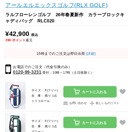
アールエルエックスゴルフ(RLX GOLF)
ラルフローレンゴルフ 26年春夏新作 カラーブロックキ
ャディバッグ RLC020
¥42,900
税込
390
ポイント
還元
15時までのご注文は即日出荷
[詳細]
お電話でのご注文（代金引換のみ）
0120-99-3231
受付：10時～17時（土日祝除く）
サイズ： F(フリー)
カートに入れる
在 庫： 残り 1点
トリコロール
お問い合わせ
欲しいものリスト
サイズ： F(フリー)
カートに入れる
在 庫： 残り 1点
グリーン