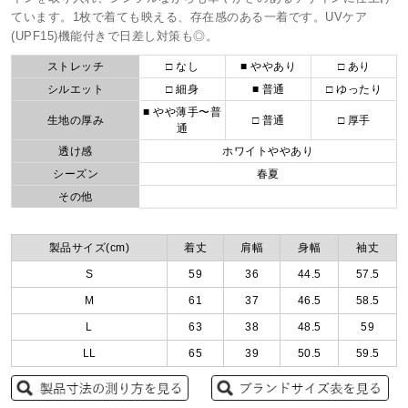
ています。1枚で着ても映える、存在感のある一着です。UVケア
(UPF15)機能付きで日差し対策も◎。
ストレッチ
□ なし
■ ややあり
□ あり
シルエット
□ 細身
■ 普通
□ ゆったり
■ やや薄手〜普
生地の厚み
□ 普通
□ 厚手
通
透け感
ホワイトややあり
シーズン
春夏
その他
製品サイズ(cm)
着丈
肩幅
身幅
袖丈
S
59
36
44.5
57.5
M
61
37
46.5
58.5
L
63
38
48.5
59
LL
65
39
50.5
59.5