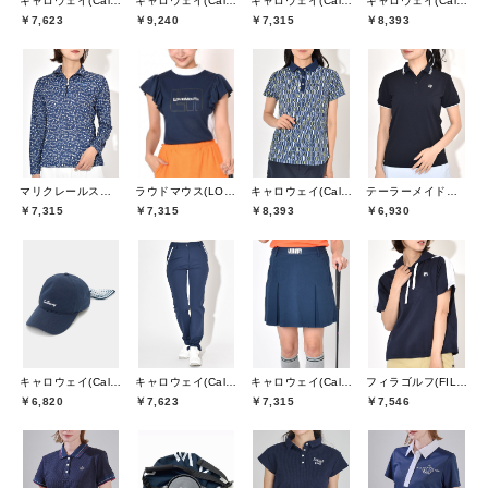
キャロウェイ(Callaway)
キャロウェイ(Callaway)
キャロウェイ(Callaway)
キャロウェイ(Callaway)
￥7,623
￥9,240
￥7,315
￥8,393
マリクレールスポール(marie claire sport)
キャロウェイ(Callaway)
テーラーメイドゴルフ(TaylorMade Golf)
ラウドマウス(LOUDMOUTH)
￥7,315
￥8,393
￥6,930
￥7,315
キャロウェイ(Callaway)
キャロウェイ(Callaway)
キャロウェイ(Callaway)
フィラゴルフ(FILA GOLF)
￥6,820
￥7,623
￥7,315
￥7,546