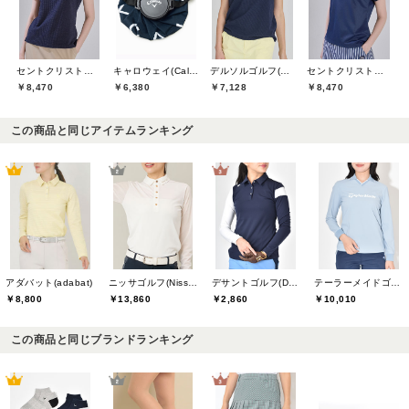
セントクリストファーゴルフ(St.ChristopherGolf)
キャロウェイ(Callaway)
デルソルゴルフ(DELSOL GOLF)
セントクリストファーゴルフ(St.ChristopherGolf)
￥8,470
￥6,380
￥7,128
￥8,470
この商品と同じアイテムランキング
アダバット(adabat)
ニッサゴルフ(Nissa Golf)
デサントゴルフ(DESCENTE GOLF)
テーラーメイドゴルフ(TaylorMade Golf)
￥8,800
￥13,860
￥2,860
￥10,010
この商品と同じブランドランキング