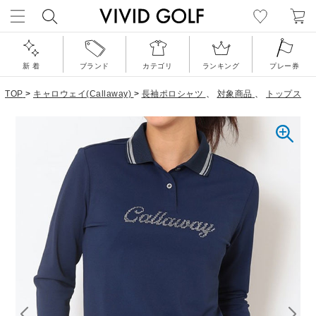
新 着
ブランド
カテゴリ
ランキング
プレー券
TOP
>
キャロウェイ(Callaway)
>
長袖ポロシャツ
、
対象商品
、
トップス