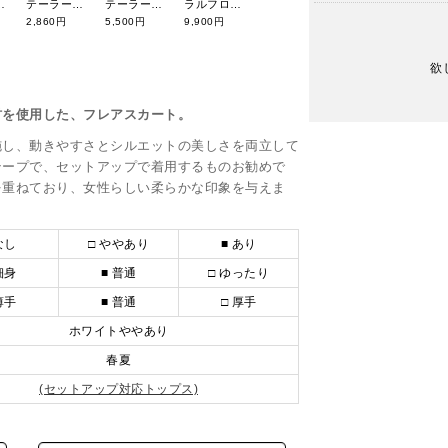
サンバイザー(ユニセックス) AUA8706
テーラーメイドゴルフ 26年春夏新作 スクリプトロゴ ハイソックス TL716
テーラーメイドゴルフ 26年春夏新作 スクリプトロゴ リボンバイザー TL706
ラルフローレンゴルフ 26年春夏新作 Sporty seriesカートポーチ RLZ111
トミーヒルフィガーゴルフ 26年春夏新作 ハーフジップウィンドプルオーバー THLA608
2,860円
5,500円
9,900円
11,858円
欲
材を使用した、フレアスカート。
施し、動きやすさとシルエットの美しさを両立して
テープで、セットアップで着用するものお勧めで
を重ねており、女性らしい柔らかな印象を与えま
なし
□ ややあり
■ あり
細身
■ 普通
□ ゆったり
薄手
■ 普通
□ 厚手
ホワイトややあり
春夏
(セットアップ対応トップス)