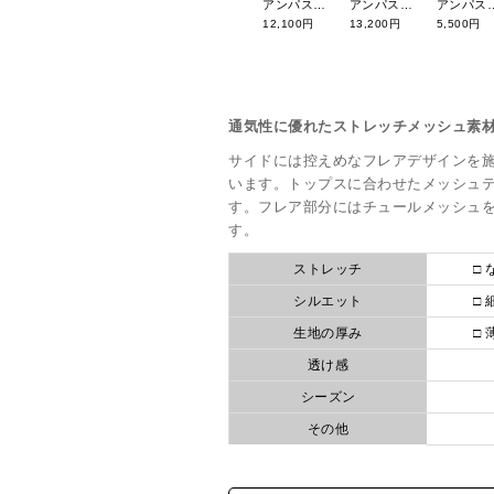
アンパスィ 26年春夏新作 リファインドライ長袖ハイネックシャツ AFS9206V5
アンパスィ 26年春夏新作 【定番】カートバッグ AFS7226
アンパスィ 26年春夏新作 【定番】ポリエステルツイル
12,100円
13,200円
5,500円
通気性に優れたストレッチメッシュ素
サイドには控えめなフレアデザインを
います。トップスに合わせたメッシュ
す。フレア部分にはチュールメッシュ
す。
ストレッチ
□ 
シルエット
□ 
生地の厚み
□ 
透け感
シーズン
その他