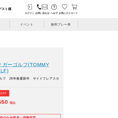
ゲスト様
ログイン
お問い合わせ
ヘルプ
お気に入り
カート
イベント
無料プレー券
ガーゴルフ(TOMMY
LF)
ルフ 26年春夏新作 サイドフレアスカ
%OFF
550
税込
E品のため返品・交換不可