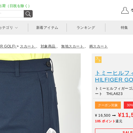
出荷（日祝を除く）
カテゴリ
新着アイテム
ランキング
特集
 GOLF)
>
スカート
、
対象商品
、
無地スカート
、
柄スカート
トミーヒルフィ
HILFIGER GO
トミーヒルフィガーゴ
ート THLA623
クーポン対象
30
¥11,
¥
16,500
105
ポイント
還元
SAL