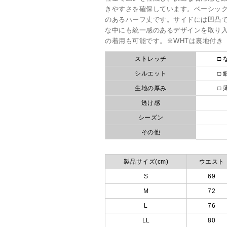
きやすさを確保しています。ベーシッ
のあるハーフ丈です。サイドには凹凸
な中にも統一感のあるデザインを取り
の着用も可能です。※WHTは裏地付き
ストレッチ
□ 
シルエット
□ 
生地の厚み
□ 
透け感
シーズン
その他
製品サイズ(cm)
ウエスト
S
69
M
72
L
76
LL
80