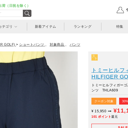
出荷（日祝を除く）
カテゴリ
新着アイテム
ランキング
特集
 GOLF)
>
ショートパンツ
、
対象商品
、
パンツ
トミーヒルフィ
HILFIGER GO
トミーヒルフィガーゴ
ンツ THLA609
クーポン対象
30
¥11,
¥
15,950
101
ポイント
還元
SAL