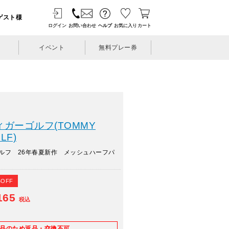
ゲスト様
ログイン
お問い合わせ
ヘルプ
お気に入り
カート
イベント
無料プレー券
ガーゴルフ(TOMMY
LF)
ルフ 26年春夏新作 メッシュハーフパ
%OFF
165
税込
E品のため返品・交換不可