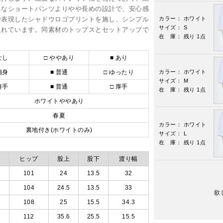
クなショートパンツよりやや長めの設計で、安心感
で表現したシャドウロゴプリントを施し、シンプル
カラー： ホワイト
サイズ： S
入れています。同素材のトップスとセットアップで
在 庫： 残り 1点
なし
□ ややあり
■ あり
細身
■ 普通
□ ゆったり
カラー： ホワイト
サイズ： M
薄手
■ 普通
□ 厚手
在 庫： 残り 1点
ホワイトややあり
春夏
カラー： ホワイト
裏地付き(ホワイトのみ)
サイズ： L
在 庫： 残り 1点
ヒップ
股上
股下
渡り幅
101
24
13.5
32
104
24.5
13.5
33
欲
108
25
15.5
34.3
112
35.6
25.5
15.5