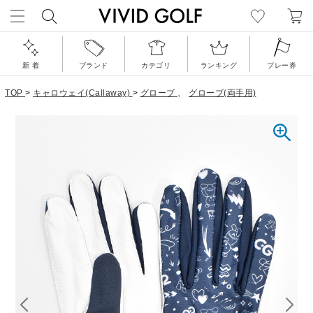
新 着
ブランド
カテゴリ
ランキング
プレー券
TOP
>
キャロウェイ(Callaway)
>
グローブ
、
グローブ(両手用)