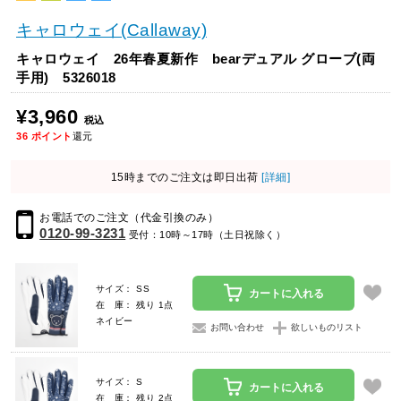
キャロウェイ(Callaway)
キャロウェイ 26年春夏新作 bearデュアル グローブ(両
手用) 5326018
¥3,960
税込
36
ポイント
還元
15時までのご注文は即日出荷
[詳細]
お電話でのご注文（代金引換のみ）
0120-99-3231
受付：10時～17時（土日祝除く）
サイズ： SS
カートに入れる
在 庫： 残り 1点
ネイビー
お問い合わせ
欲しいものリスト
サイズ： S
カートに入れる
在 庫： 残り 2点