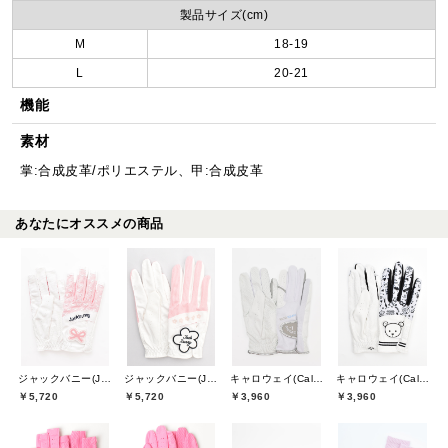
製品サイズ(cm)
M
18-19
L
20-21
機能
素材
掌:合成皮革/ポリエステル、甲:合成皮革
あなたにオススメの商品
ジャックバニー(Jack Bunny)
ジャックバニー(Jack Bunny)
キャロウェイ(Callaway)
キャロウェイ(Callaway)
￥5,720
￥5,720
￥3,960
￥3,960