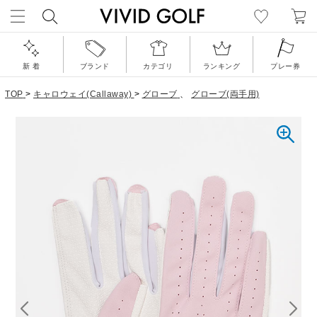
新 着
ブランド
カテゴリ
ランキング
プレー券
TOP
>
キャロウェイ(Callaway)
>
グローブ
、
グローブ(両手用)