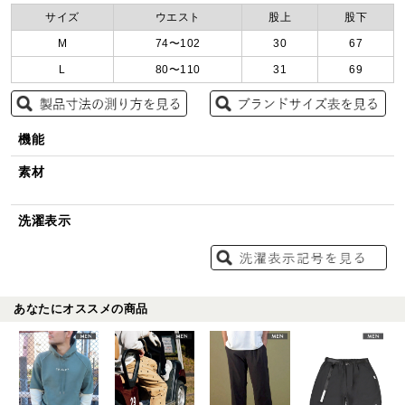
サイズ
ウエスト
股上
股下
M
74〜102
30
67
L
80〜110
31
69
機能
素材
洗濯表示
あなたにオススメの商品