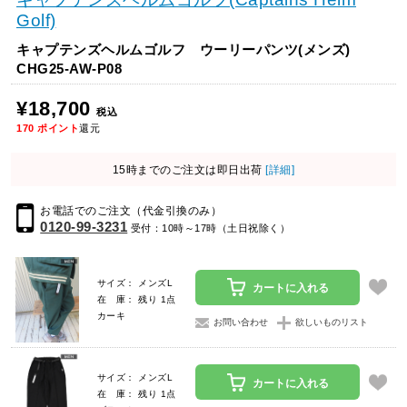
Golf)
キャプテンズヘルムゴルフ ウーリーパンツ(メンズ)
CHG25-AW-P08
¥18,700
税込
170
ポイント
還元
15時までのご注文は即日出荷
[詳細]
お電話でのご注文（代金引換のみ）
0120-99-3231
受付：10時～17時（土日祝除く）
サイズ： メンズL
カートに入れる
在 庫： 残り 1点
カーキ
お問い合わせ
欲しいものリスト
サイズ： メンズL
カートに入れる
在 庫： 残り 1点