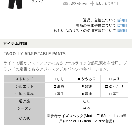
ブラック
お問い合わせ
欲しいものリスト
返品、交換について
[詳細]
商品の在庫確保について
[詳細]
欲しいものリストの使用方法について
[詳細]
アイテム詳細
#WOOLLY ADJUSTABLE PANTS
ライトで暖かいストレッチのあるウールライクな起毛素材を使用。ブ
ランドの定番であるアジャスタブルパンツの冬バージョン。
ストレッチ
□ なし
■ ややあり
□ あり
シルエット
□ 細身
■ 普通
□ ゆったり
生地の厚み
□ 薄手
■ 普通
□ 厚手
透け感
なし
シーズン
秋冬
※参考サイズスペック(Model T183cm : Lsize着
その他
用)(Model T178cm : M size着用)