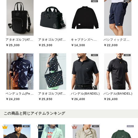
アタオゴルフ(ATAOGOLF)
アタオゴルフ(ATAOGOLF)
キャプテンズヘルムゴルフ(Captains Helm Golf)
パシフィックゴルフクラブ(Pacific GOLF CLUB)
￥25,300
￥25,300
￥14,300
￥22,000
ペンデュラム(Pendulum)
アタオゴルフ(ATAOGOLF)
バンデル(BANDEL)
バンデル(BANDEL)
￥24,200
￥25,850
￥26,400
￥26,400
この商品と同じアイテムランキング