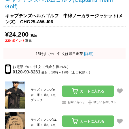
Golf)
キャプテンズヘルムゴルフ 中綿ノーカラージャケット(メ
ンズ) CHG25-AW-J06
¥24,200
税込
220
ポイント
還元
15時までのご注文は即日出荷
[詳細]
お電話でのご注文（代金引換のみ）
0120-99-3231
受付：10時～17時（土日祝除く）
サイズ： メンズM
カートに入れる
在 庫： 残り 1点
ブラック
お問い合わせ
欲しいものリスト
サイズ： メンズXL
カートに入れる
在 庫： 残り 1点