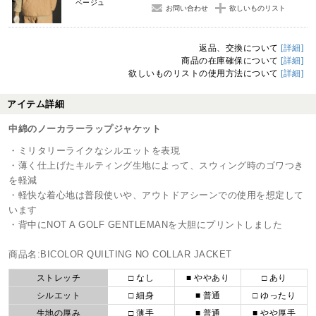
ベージュ
お問い合わせ
欲しいものリスト
返品、交換について
[詳細]
商品の在庫確保について
[詳細]
欲しいものリストの使用方法について
[詳細]
アイテム詳細
中綿のノーカラーラップジャケット
・ミリタリーライクなシルエットを表現
・薄く仕上げたキルティング生地によって、スウィング時のゴワつき
を軽減
・軽快な着心地は普段使いや、アウトドアシーンでの使用を想定して
います
・背中にNOT A GOLF GENTLEMANを大胆にプリントしました
商品名:BICOLOR QUILTING NO COLLAR JACKET
ストレッチ
□ なし
■ ややあり
□ あり
シルエット
□ 細身
■ 普通
□ ゆったり
生地の厚み
□ 薄手
■ 普通
■ やや厚手