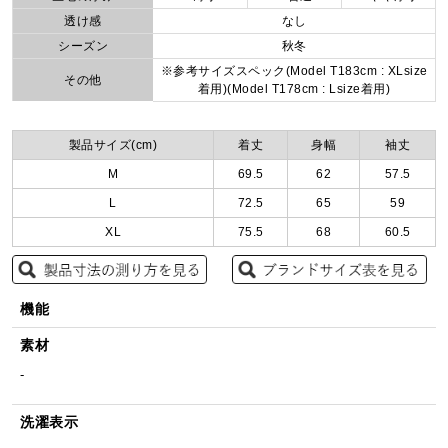
透け感
なし
シーズン
秋冬
※参考サイズスペック(Model T183cm : XLsize
その他
着用)(Model T178cm : Lsize着用)
製品サイズ(cm)
着丈
身幅
袖丈
M
69.5
62
57.5
L
72.5
65
59
XL
75.5
68
60.5
機能
素材
-
洗濯表示