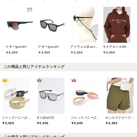
グダー(goodr)
グダー(goodr)
アイヴォル(Eyevol)
モナデルソル(MONA DELSOL)
￥6,490
￥4,950
￥2,200
￥4,950
この商品と同じアイテムランキング
ジャックバニー(Jack Bunny)
ダコ(DaCO)
ジャックバニー(Jack Bunny)
セシルマクビーグリーン(CECIL McBEE green)
￥5,005
￥5,500
￥5,005
￥6,380
この商品と同じブランドランキング