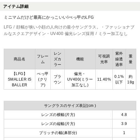
アイテム詳細
ミニマムだけど最高にかっこいい!べっ甲のLFG
LFG / 顔幅が狭い小顔の人向けの最小サングラス。・ファッショナブ
ルなスクエアデザイン・UV400 偏光レンズ採用 / ミラー加工なし
レン
紫外
フレー
可視調
重
商品名
ズカ
機能
線透
ム
光率
量
ラー
過率
【LFG】
べっ甲
偏光・
ブラ
0.1%
約
SMALLER IS
(クリ
UV400(ミラー
11.40%
ウン
以下
18g
BALLER
ア)
加工なし)
サングラスのサイズ表記(cm )
レンズの横幅(片方)
4.8
レンズの縦幅(片方)
3.9
ブリッチの幅(鼻部分)
1