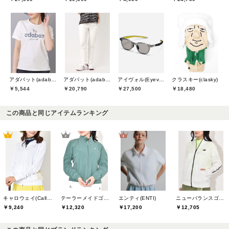
アダバット(adabat)
アダバット(adabat)
アイヴォル(Eyevol)
クラスキー(clasky)
￥5,544
￥20,790
￥27,500
￥18,480
この商品と同じアイテムランキング
キャロウェイ(Callaway)
テーラーメイドゴルフ(TaylorMade Golf)
エンティ(ENTI)
ニューバランスゴルフ(New Balance Golf)
￥9,240
￥12,320
￥17,200
￥12,705