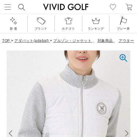
新 着
ブランド
カテゴリ
ランキング
プレー券
TOP
>
アダバット(adabat)
>
ブルゾン・ジャケット
、
対象商品
、
アウター