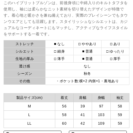
このハイブリットブルゾンは、前後身頃に中綿入りのキルトタフタを
使用し、袖には柔らかなニット素材を切り替えたデザインが特徴で
す。着心地と暖かさを兼ね備えており、実際のプレイシーンでもタウ
ンウエアとしても活躍します。スタイリッシュなシルエットは、カジ
ュアルなコーディネートにもマッチし、アクティブなライフスタイル
をサポートする一着です。
ストレッチ
■ なし
□ ややあり
□ あり
シルエット
□ 細身
■ 普通
□ ゆったり
生地の厚み
□ 薄手
■ 普通
□ 厚手
透け感
なし
シーズン
秋冬
その他
・ポケット数:横×2 内側×1・裏地あり
製品サイズ(cm)
着丈
肩幅
身幅
袖丈
M
56
39
97
58
L
58
41
103
59
LL
60
42
109
59