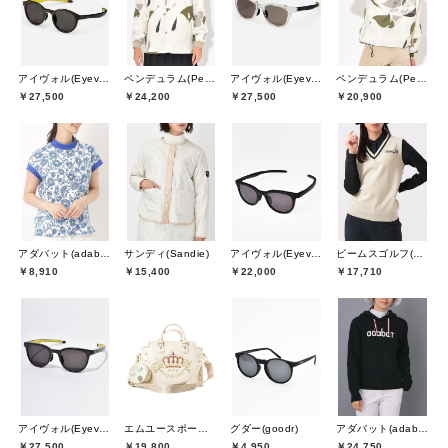
アイヴォル(Eyevol)
ペンデュラム(Pendulum)
アイヴォル(Eyevol)
ペンデュラム(Pendulum)
￥27,500
￥24,200
￥27,500
￥20,900
アダバット(adabat)
サンディ(Sandie)
アイヴォル(Eyevol)
ビームスゴルフ(BEAMS GOLF)
￥8,910
￥15,400
￥22,000
￥17,710
アイヴォル(Eyevol)
エムユースポーツ(M・U SPORTS)
グダー(goodr)
アダバット(adabat)
￥27,500
￥19,800
￥4,950
￥24,750