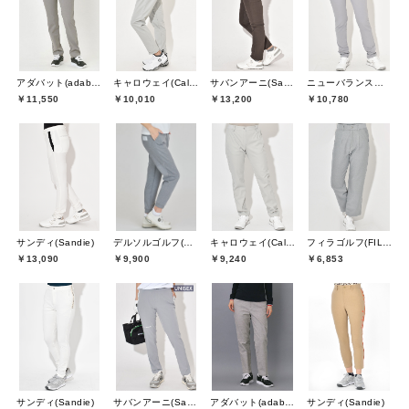
アダバット(adabat)
キャロウェイ(Callaway)
サバンアーニ(SaVaNNI aaNI)
ニューバランスゴルフ(New Balance Golf)
￥11,550
￥10,010
￥13,200
￥10,780
サンディ(Sandie)
デルソルゴルフ(DELSOL GOLF)
キャロウェイ(Callaway)
フィラゴルフ(FILA GOLF)
￥13,090
￥9,900
￥9,240
￥6,853
サンディ(Sandie)
サバンアーニ(SaVaNNI aaNI)
アダバット(adabat)
サンディ(Sandie)