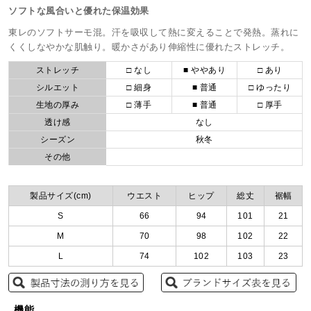
ソフトな風合いと優れた保温効果
東レのソフトサーモ混。汗を吸収して熱に変えることで発熱。蒸れに
くくしなやかな肌触り。暖かさがあり伸縮性に優れたストレッチ。
ストレッチ
□ なし
■ ややあり
□ あり
シルエット
□ 細身
■ 普通
□ ゆったり
生地の厚み
□ 薄手
■ 普通
□ 厚手
透け感
なし
シーズン
秋冬
その他
製品サイズ(cm)
ウエスト
ヒップ
総丈
裾幅
S
66
94
101
21
M
70
98
102
22
L
74
102
103
23
機能