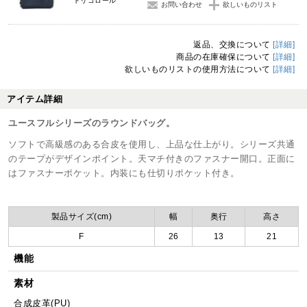
トリコロール
お問い合わせ
欲しいものリスト
返品、交換について
[詳細]
商品の在庫確保について
[詳細]
欲しいものリストの使用方法について
[詳細]
アイテム詳細
ユースフルシリーズのラウンドバッグ。
ソフトで高級感のある合皮を使用し、上品な仕上がり。シリーズ共通
のテープがデザインポイント。天マチ付きのファスナー開口。正面に
はファスナーポケット。内装にも仕切りポケット付き。
製品サイズ(cm)
幅
奥行
高さ
F
26
13
21
機能
素材
合成皮革(PU)