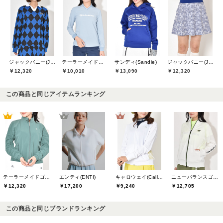
ジャックバニー(Jack Bunny)
テーラーメイドゴルフ(TaylorMade Golf)
サンディ(Sandie)
ジャックバニー(Jack Bunny)
￥12,320
￥10,010
￥13,090
￥12,320
この商品と同じアイテムランキング
テーラーメイドゴルフ(TaylorMade Golf)
エンティ(ENTI)
キャロウェイ(Callaway)
ニューバランスゴルフ(New Balance Golf)
￥12,320
￥17,200
￥9,240
￥12,705
この商品と同じブランドランキング