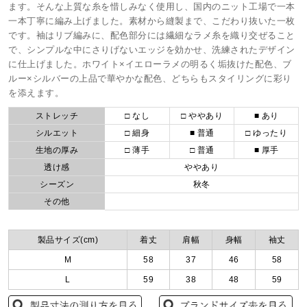
ます。そんな上質な糸を惜しみなく使用し、国内のニット工場で一本
一本丁寧に編み上げました。素材から縫製まで、こだわり抜いた一枚
です。袖はリブ編みに、配色部分には繊細なラメ糸を織り交ぜること
で、シンプルな中にさりげないエッジを効かせ、洗練されたデザイン
に仕上げました。ホワイト×イエローラメの明るく垢抜けた配色、ブ
ルー×シルバーの上品で華やかな配色、どちらもスタイリングに彩り
を添えます。
ストレッチ
□ なし
□ ややあり
■ あり
シルエット
□ 細身
■ 普通
□ ゆったり
生地の厚み
□ 薄手
□ 普通
■ 厚手
透け感
ややあり
シーズン
秋冬
その他
製品サイズ(cm)
着丈
肩幅
身幅
袖丈
M
58
37
46
58
L
59
38
48
59