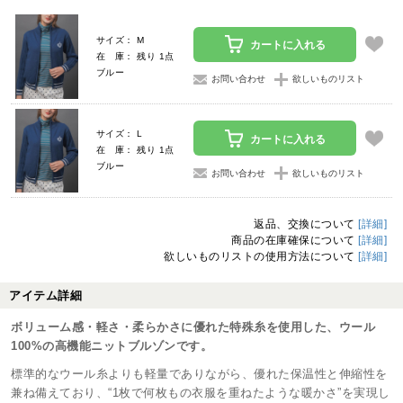
サイズ： M
カートに入れる
在 庫： 残り 1点
ブルー
お問い合わせ
欲しいものリスト
サイズ： L
カートに入れる
在 庫： 残り 1点
ブルー
お問い合わせ
欲しいものリスト
返品、交換について
[詳細]
商品の在庫確保について
[詳細]
欲しいものリストの使用方法について
[詳細]
アイテム詳細
ボリューム感・軽さ・柔らかさに優れた特殊糸を使用した、ウール
100%の高機能ニットブルゾンです。
標準的なウール糸よりも軽量でありながら、優れた保温性と伸縮性を
兼ね備えており、“1枚で何枚もの衣服を重ねたような暖かさ”を実現し