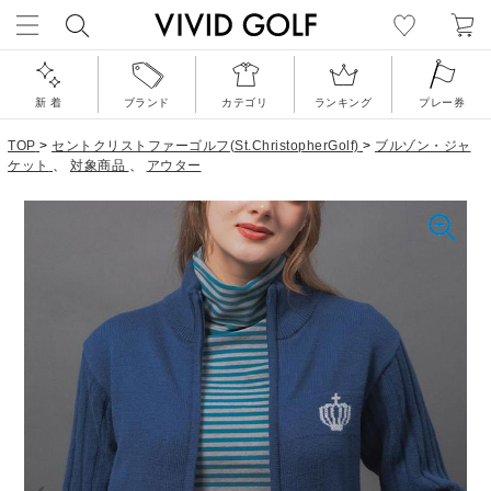
新 着
ブランド
カテゴリ
ランキング
プレー券
TOP
>
セントクリストファーゴルフ(St.ChristopherGolf)
>
ブルゾン・ジャ
ケット
、
対象商品
、
アウター