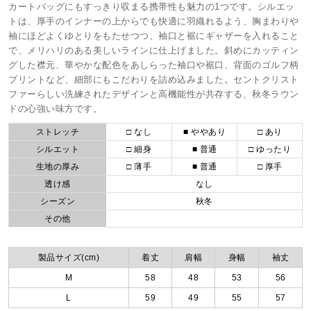
カートバッグにもすっきり収まる携帯性も魅力の1つです。シルエッ
トは、厚手のインナーの上からでも快適に羽織れるよう、胸まわりや
袖にほどよくゆとりをもたせつつ、袖口と裾にギャザーを入れること
で、メリハリのある美しいラインに仕上げました。斜めにカッティン
グした襟元、華やかな配色をあしらった袖口や裾口、背面のゴルフ柄
プリントなど、細部にもこだわりを詰め込みました。セントクリスト
ファーらしい洗練されたデザインと高機能性が共存する、秋冬ラウン
ドの心強い味方です。
ストレッチ
□ なし
■ ややあり
□ あり
シルエット
□ 細身
■ 普通
□ ゆったり
生地の厚み
□ 薄手
■ 普通
□ 厚手
透け感
なし
シーズン
秋冬
その他
製品サイズ(cm)
着丈
肩幅
身幅
袖丈
M
58
48
53
56
L
59
49
55
57