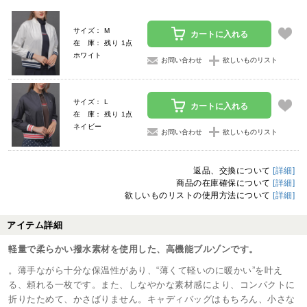
サイズ： M
カートに入れる
在 庫： 残り 1点
ホワイト
お問い合わせ
欲しいものリスト
サイズ： L
カートに入れる
在 庫： 残り 1点
ネイビー
お問い合わせ
欲しいものリスト
返品、交換について
[詳細]
商品の在庫確保について
[詳細]
欲しいものリストの使用方法について
[詳細]
アイテム詳細
軽量で柔らかい撥水素材を使用した、高機能ブルゾンです。
。薄手ながら十分な保温性があり、“薄くて軽いのに暖かい”を叶え
る、頼れる一枚です。また、しなやかな素材感により、コンパクトに
折りたためて、かさばりません。キャディバッグはもちろん、小さな