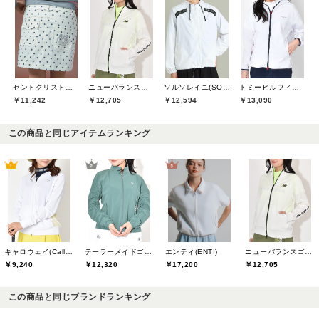
セントクリストファーゴルフ(St.ChristopherGolf)
ニューバランスゴルフ(New Balance Golf)
ソルソレイユ(SOUS LE SOLEIL)
トミーヒルフィガーゴルフ(TOMMY HILFIGER GOLF)
￥11,242
￥12,705
￥12,594
￥13,090
この商品と同じアイテムランキング
キャロウェイ(Callaway)
テーラーメイドゴルフ(TaylorMade Golf)
エンティ(ENTI)
ニューバランスゴルフ(New Balance Golf)
￥9,240
￥12,320
￥17,200
￥12,705
この商品と同じブランドランキング