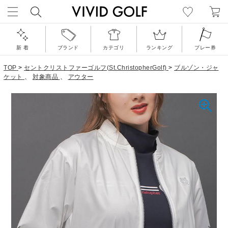
新 着
ブランド
カテゴリ
ランキング
プレー券
TOP
>
セントクリストファーゴルフ(St.ChristopherGolf)
>
ブルゾン・ジャ
ケット
、
対象商品
、
アウター