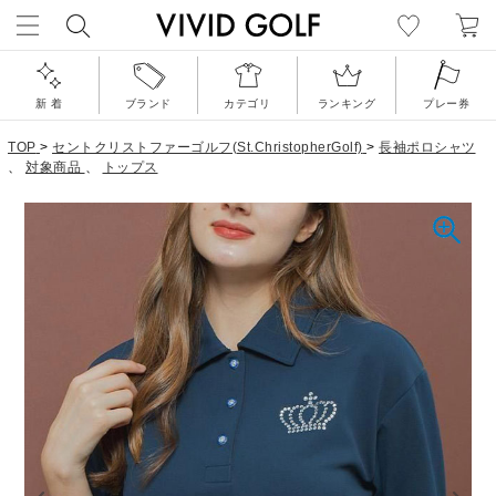
新 着
ブランド
カテゴリ
ランキング
プレー券
TOP
>
セントクリストファーゴルフ(St.ChristopherGolf)
>
長袖ポロシャツ
、
対象商品
、
トップス