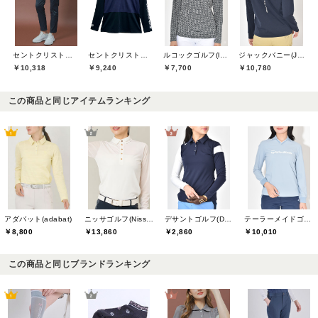
セントクリストファーゴルフ(St.ChristopherGolf)
セントクリストファーゴルフ(St.ChristopherGolf)
ルコックゴルフ(le coq GOLF)
ジャックバニー(Jack Bunny)
￥10,318
￥9,240
￥7,700
￥10,780
この商品と同じアイテムランキング
アダバット(adabat)
ニッサゴルフ(Nissa Golf)
デサントゴルフ(DESCENTE GOLF)
テーラーメイドゴルフ(TaylorMade Golf)
￥8,800
￥13,860
￥2,860
￥10,010
この商品と同じブランドランキング