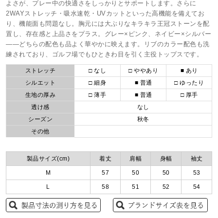
よさが、プレー中の快適さをしっかりとサポートします。さらに
2WAYストレッチ・吸水速乾・UVカットといった高機能を備えてお
り、機能面も問題なし。胸元には大ぶりなキラキラ王冠ストーンを配
置し、存在感と上品さをプラス。グレー×ピンク、ネイビー×シルバー
――どちらの配色も品よく華やかに映えます。リブのカラー配色も洗
練されており、ゴルフ場でもひときわ目を引く主役トップスです。
ストレッチ
□ なし
□ ややあり
■ あり
シルエット
□ 細身
■ 普通
□ ゆったり
生地の厚み
□ 薄手
■ 普通
□ 厚手
透け感
なし
シーズン
秋冬
その他
製品サイズ(cm)
着丈
肩幅
身幅
袖丈
M
57
50
50
53
L
58
51
52
54