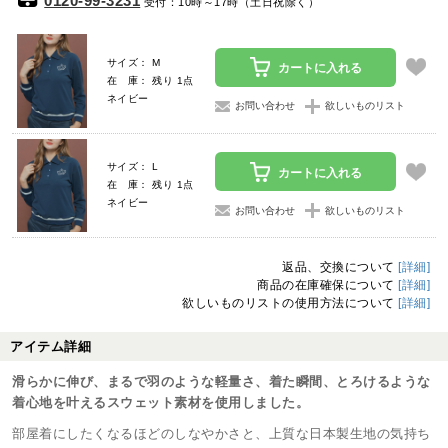
0120-99-3231
受付：10時～17時（土日祝除く）
サイズ： M
カートに入れる
在 庫： 残り 1点
ネイビー
お問い合わせ
欲しいものリスト
サイズ： L
カートに入れる
在 庫： 残り 1点
ネイビー
お問い合わせ
欲しいものリスト
返品、交換について
[詳細]
商品の在庫確保について
[詳細]
欲しいものリストの使用方法について
[詳細]
アイテム詳細
滑らかに伸び、まるで羽のような軽量さ、着た瞬間、とろけるような
着心地を叶えるスウェット素材を使用しました。
部屋着にしたくなるほどのしなやかさと、上質な日本製生地の気持ち