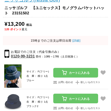
ニッサゴルフ 【ユニセックス】モノグラムバケットハッ
ト 23151502
¥13,200
税込
120
ポイント
還元
15時までのご注文は即日出荷
[詳細]
お電話でのご注文（代金引換のみ）
0120-99-3231
受付：10時～17時（土日祝除く）
サイズ： F(フリー)
カートに入れる
在 庫： 残り 1点
ブルー
お問い合わせ
欲しいものリスト
サイズ： F(フリー)
カートに入れる
在 庫： 残り 1点
ブラック2
お問い合わせ
欲しいものリスト