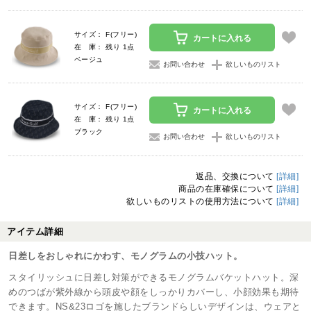
サイズ： F(フリー)
カートに入れる
在 庫： 残り 1点
ベージュ
お問い合わせ
欲しいものリスト
サイズ： F(フリー)
カートに入れる
在 庫： 残り 1点
ブラック
お問い合わせ
欲しいものリスト
返品、交換について
[詳細]
商品の在庫確保について
[詳細]
欲しいものリストの使用方法について
[詳細]
アイテム詳細
日差しをおしゃれにかわす、モノグラムの小技ハット。
スタイリッシュに日差し対策ができるモノグラムバケットハット。深
めのつばが紫外線から頭皮や顔をしっかりカバーし、小顔効果も期待
できます。NS&23ロゴを施したブランドらしいデザインは、ウェアと