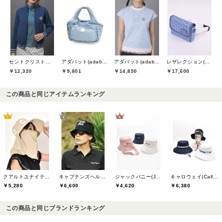
セントクリストファーゴルフ(St.ChristopherGolf)
アダバット(adabat)
アダバット(adabat)
レザレクション(Resurrection)
￥12,320
￥9,801
￥14,850
￥17,600
この商品と同じアイテムランキング
クアルトユナイテッド(CUARTO UNITED)
キャプテンズヘルムゴルフ(Captains Helm Golf)
ジャックバニー(Jack Bunny)
キャロウェイ(Callaway)
￥5,280
￥6,600
￥4,620
￥6,380
この商品と同じブランドランキング