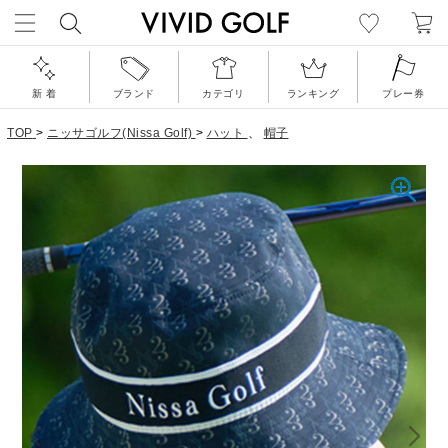
新 着
ブランド
カテゴリ
ランキング
プレー券
TOP
>
ニッサゴルフ(Nissa Golf)
>
ハット
、
帽子