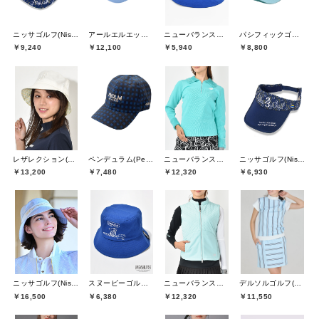
ニッサゴルフ(Nissa Golf)
アールエルエックスゴルフ(RLX GOLF)
ニューバランスゴルフ(New Balance Golf)
パシフィックゴルフクラブ(Pacific GOLF CLUB)
￥9,240
￥12,100
￥5,940
￥8,800
レザレクション(Resurrection)
ペンデュラム(Pendulum)
ニューバランスゴルフ(New Balance Golf)
ニッサゴルフ(Nissa Golf)
￥13,200
￥7,480
￥12,320
￥6,930
ニッサゴルフ(Nissa Golf)
スヌーピーゴルフ(SNOOPY GOLF)
ニューバランスゴルフ(New Balance Golf)
デルソルゴルフ(DELSOL GOLF)
￥16,500
￥6,380
￥12,320
￥11,550