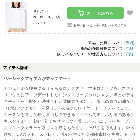
サイズ： L
カートに入れる
在 庫： 残り 1点
ホワイト
お問い合わせ
欲しいものリスト
返品、交換について
[詳細]
商品の在庫確保について
[詳細]
欲しいものリストの使用方法について
[詳細]
アイテム詳細
ベーシックアイテムがアップデート
カジュアルな印象になりがちなロングスリーブポロシャツを、スタイ
リッシュにアップデートしたロングスリーブポロシャツ。襟とボディ
のモノトーン配色が洗練された雰囲気を演出し、胸元のロゴ刺繍がさ
りげないアクセントを添え、1枚着からレイヤードアイテムとして、
シーズンを通して長く着回しのできるアイテムです。ハリ感のあるテ
キスタイルで、1枚で着てもサマになる美しいシルエットをキープ。
クレリックカラーがきちんと感をもたらし、上品さをそえます。吸水
速乾、UVカット、ストレッチ機能を備えた高機能素材を使用。ドライ