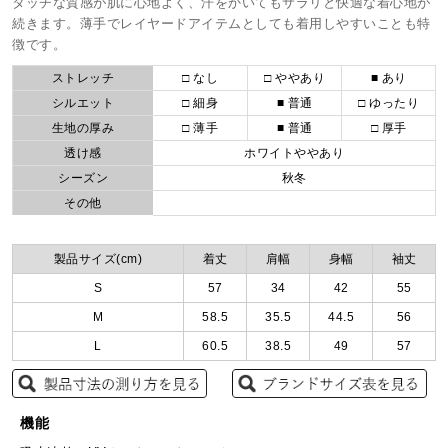
タッチな質感が肌に心地よく、汗をかいてもサラリと快適な着心地が
続きます。薄手でレイヤードアイテムとしても着用しやすいことも特
徴です。
ストレッチ
□ なし
□ ややあり
■ あり
シルエット
□ 細身
■ 普通
□ ゆったり
生地の厚み
□ 薄手
■ 普通
□ 厚手
透け感
ホワイトややあり
シーズン
秋冬
その他
製品サイズ(cm)
着丈
肩幅
身幅
袖丈
S
57
34
42
55
M
58.5
35.5
44.5
56
L
60.5
38.5
49
57
機能