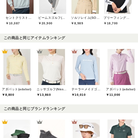
セントクリストファーゴルフ(St.ChristopherGolf)
ビームスゴルフ(BEAMS GOLF)
ソルソレイユ(SOUS LE SOLEIL)
ブリーフィングゴルフ(BRIEFING GOLF)
￥10,087
￥20,900
￥8,989
￥18,700
この商品と同じアイテムランキング
アダバット(adabat)
ニッサゴルフ(Nissa Golf)
テーラーメイドゴルフ(TaylorMade Golf)
アダバット(adabat)
￥8,800
￥13,860
￥10,010
￥11,000
この商品と同じブランドランキング