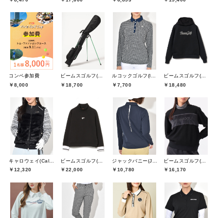
コンペ参加費
ビームスゴルフ(BEAMS GOLF)
ルコックゴルフ(le coq GOLF)
ビームスゴルフ(BEAMS GOLF)
￥8,000
￥18,700
￥7,700
￥18,480
キャロウェイ(Callaway)
ビームスゴルフ(BEAMS GOLF)
ジャックバニー(Jack Bunny)
ビームスゴルフ(BEAMS GOLF)
￥12,320
￥22,000
￥10,780
￥16,170