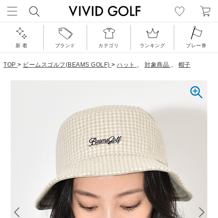
新 着
ブランド
カテゴリ
ランキング
プレー券
TOP
>
ビームスゴルフ(BEAMS GOLF)
>
ハット
、
対象商品
、
帽子