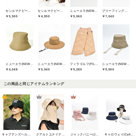
セシルマクビーグリーン(CECIL McBEE green)
セシルマクビーグリーン(CECIL McBEE green)
ニューエラ(NEW ERA)
ブリーフィングゴルフ(BRIEFING GOLF)
￥5,500
￥4,950
￥5,060
￥7,040
ニューエラ(NEW ERA)
ニューエラ(NEW ERA)
フィラゴルフ(FILA GOLF)
ニューエラ(NEW ERA)
￥4,048
￥5,940
￥5,280
￥5,500
この商品と同じアイテムランキング
キャプテンズヘルムゴルフ(Captains Helm Golf)
クアルトユナイテッド(CUARTO UNITED)
ジャックバニー(Jack Bunny)
キャロウェイ(Callaway)