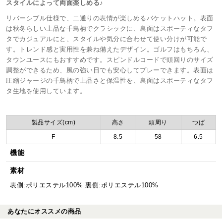
スタイルによって両面楽しめる♪
リバーシブル仕様で、二通りの表情が楽しめるバケットハット。表面
は秋冬らしい上品な千鳥柄でクラシックに、裏面はスポーティなタフ
タでカジュアルにと、スタイルや気分に合わせて使い分けが可能で
す。トレンド感と実用性を兼ね備えたデザイン。ゴルフはもちろん、
タウンユースにもおすすめです。スピンドルコードで頭回りのサイズ
調整ができるため、風の強い日でも安心してプレーできます。表面は
圧縮ジャージの千鳥柄で上品さと保温性を、裏面はスポーティなタフ
タ生地を使用しています。
製品サイズ(cm)
高さ
頭周り
つば
F
8.5
58
6.5
機能
素材
表側:ポリエステル100% 裏側:ポリエステル100%
あなたにオススメの商品