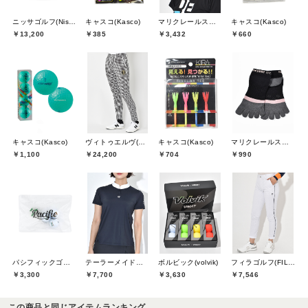
ニッサゴルフ(Nissa Golf)
キャスコ(Kasco)
マリクレールスポール(marie claire sport)
キャスコ(Kasco)
￥13,200
￥385
￥3,432
￥660
キャスコ(Kasco)
ヴィトゥエルヴ(V12)
キャスコ(Kasco)
マリクレールスポール(marie claire sport)
￥1,100
￥24,200
￥704
￥990
パシフィックゴルフクラブ(Pacific GOLF CLUB)
テーラーメイドゴルフ(TaylorMade Golf)
ボルビック(volvik)
フィラゴルフ(FILA GOLF)
￥3,300
￥7,700
￥3,630
￥7,546
この商品と同じアイテムランキング