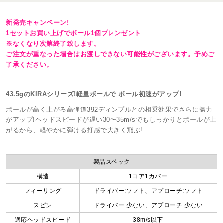
新発売キャンペーン!
1セットお買い上げでボール1個プレンゼント
※なくなり次第終了致します。
ご注文が重なった場合はお渡しできない可能性がございます。予めご
了承ください。
43.5gのKIRAシリーズ!軽量ボールで ボール初速がアップ!
ボールが高く上がる高弾道392ディンプルとの相乗効果でさらに揚力
がアップ!ヘッドスピードが遅い30〜35m/sでもしっかりとボールが上
がるから、軽やかに弾ける打感で大きく飛ぶ!
製品スペック
構造
1コア1カバー
フィーリング
ドライバー:ソフト、アプローチ:ソフト
スピン
ドライバー:少ない、アプローチ:少ない
適応ヘッドスピード
38m/s以下