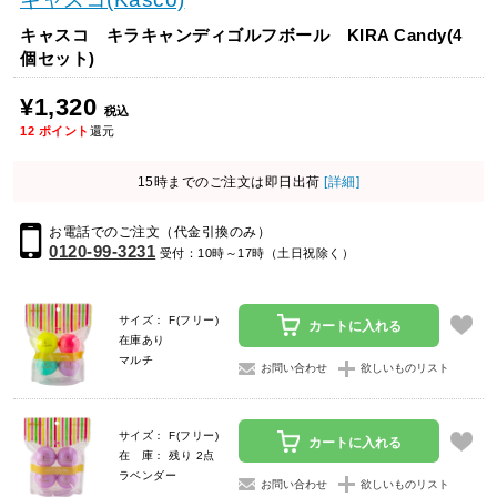
キャスコ キラキャンディゴルフボール KIRA Candy(4
個セット)
¥1,320
税込
12
ポイント
還元
15時までのご注文は即日出荷
[詳細]
お電話でのご注文（代金引換のみ）
0120-99-3231
受付：10時～17時（土日祝除く）
サイズ： F(フリー)
カートに入れる
在庫あり
マルチ
お問い合わせ
欲しいものリスト
サイズ： F(フリー)
カートに入れる
在 庫： 残り 2点
ラベンダー
お問い合わせ
欲しいものリスト