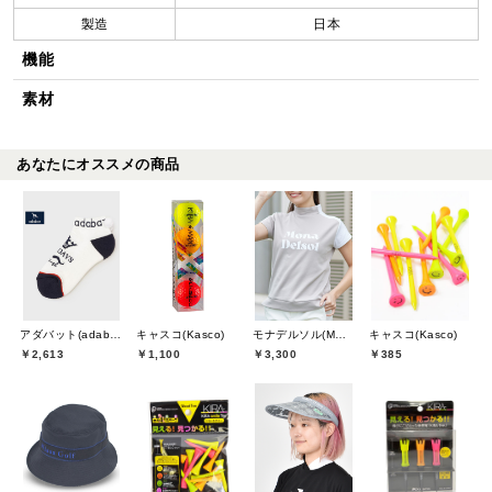
製造
日本
機能
素材
あなたにオススメの商品
アダバット(adabat)
キャスコ(Kasco)
モナデルソル(MONA DELSOL)
キャスコ(Kasco)
￥2,613
￥1,100
￥3,300
￥385