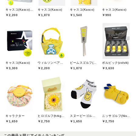
キャスコ(Kasco),ウィルソンベアー(willson bear)
キャスコ(Kasco)
キャスコ(Kasco)
キャスコ(Kasco)
￥2,200
￥1,870
￥1,540
￥990
キャスコ(Kasco)
ウィルソンベアー(willson bear)
ビームスゴルフ(BEAMS GOLF)
ボルビック(volvik)
￥3,300
￥2,200
￥1,870
￥3,630
キャラクター
ヒロゴルフ(hrkgolf)
スヌーピーゴルフ(SNOOPY GOLF)
ニッサゴルフ(Nissa Golf)
￥1,650
￥2,750
￥1,650
￥2,750
この商品と同じアイテムランキング