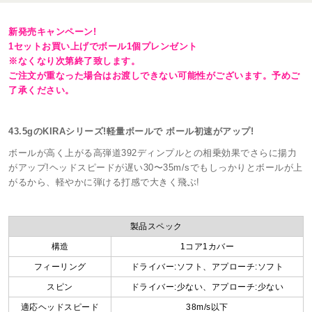
新発売キャンペーン!
1セットお買い上げでボール1個プレンゼント
※なくなり次第終了致します。
ご注文が重なった場合はお渡しできない可能性がございます。予めご
了承ください。
43.5gのKIRAシリーズ!軽量ボールで ボール初速がアップ!
ボールが高く上がる高弾道392ディンプルとの相乗効果でさらに揚力
がアップ!ヘッドスピードが遅い30〜35m/sでもしっかりとボールが上
がるから、軽やかに弾ける打感で大きく飛ぶ!
製品スペック
構造
1コア1カバー
フィーリング
ドライバー:ソフト、アプローチ:ソフト
スピン
ドライバー:少ない、アプローチ:少ない
適応ヘッドスピード
38m/s以下