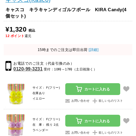
キャスコ キラキャンディゴルフボール KIRA Candy(4
個セット)
¥1,320
税込
12
ポイント
還元
15時までのご注文は即日出荷
[詳細]
お電話でのご注文（代金引換のみ）
0120-99-3231
受付：10時～17時（土日祝除く）
サイズ： F(フリー)
カートに入れる
在庫あり
イエロー
お問い合わせ
欲しいものリスト
サイズ： F(フリー)
カートに入れる
在 庫： 残り 2点
ラベンダー
お問い合わせ
欲しいものリスト