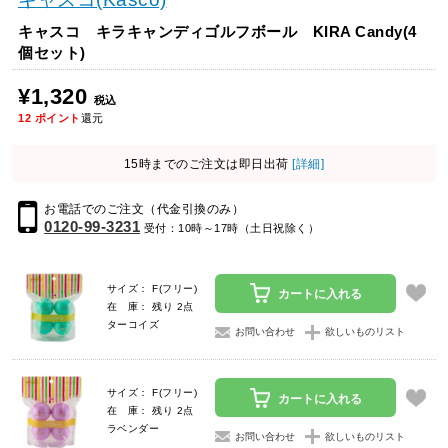
キャスコ キラキャンディゴルフボール KIRA Candy(4
個セット)
¥1,320
税込
12
ポイント
還元
15時までのご注文は即日出荷
[詳細]
お電話でのご注文（代金引換のみ）
0120-99-3231
受付：10時～17時（土日祝除く）
サイズ： F(フリー)
カートに入れる
在 庫： 残り 2点
ターコイズ
お問い合わせ
欲しいものリスト
サイズ： F(フリー)
カートに入れる
在 庫： 残り 2点
ラベンダー
お問い合わせ
欲しいものリスト