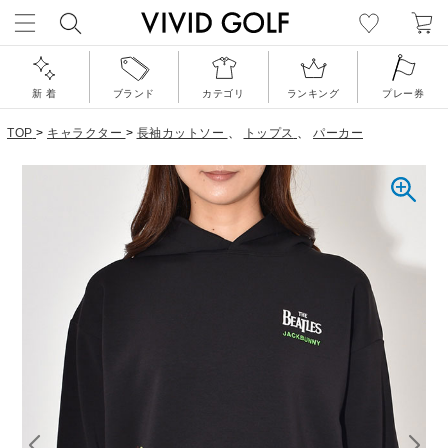
新 着
ブランド
カテゴリ
ランキング
プレー券
TOP
>
キャラクター
>
長袖カットソー
、
トップス
、
パーカー