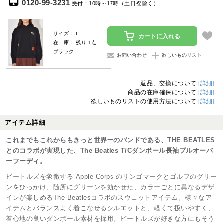
0120-99-3231
受付：10時～17時（土日祝除く）
サイズ： L
カートに入れる
在 庫： 残り 1点
ブラック
お問い合わせ
欲しいものリスト
返品、交換について
[詳細]
商品の在庫確保について
[詳細]
欲しいものリストの使用方法について
[詳細]
アイテム詳細
これまでもこれからもきっと世界一のバンドである、THE BEATLES
とのコラボが実現した、The Beatles T/Cダンボール長袖プルオーバ
ーフーディ。
ビートルズを象徴する Apple Corps のリンゴマークとゴルフのグリー
ンをひっかけ、随所にグリーンを効かせた、カラーごとに異なるデザ
インが楽しめるThe Beatlesコラボのスウェットアイテム。様々なア
イテムとバランスよく着こなせるシルエットと、軽くて扱いやすく、
着心地の良いダンボール素材を採用。ビートルズが好きな方にもそう