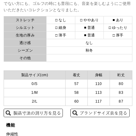
でない方にも、ゴルフの時にも普段にも、音楽を楽しむようにご使用
いただきたいコレクションとなりました。
ストレッチ
□ なし
□ ややあり
■ あり
シルエット
□ 細身
■ 普通
□ ゆったり
生地の厚み
□ 薄手
■ 普通
□ 厚手
透け感
なし
シーズン
秋冬
その他
製品サイズ(cm)
着丈
身幅
裄丈
0/S
57
110
80
1/M
58
113
83
2/L
60
117
87
機能
伸縮性