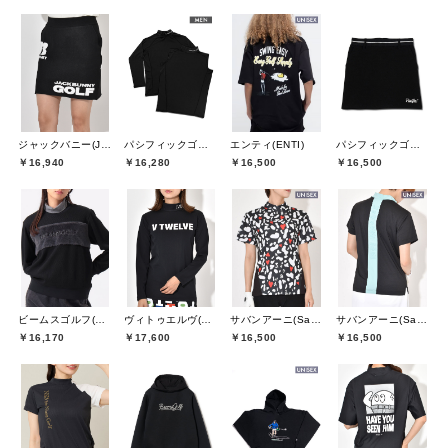
ジャックバニー(Jack Bunny)
パシフィックゴルフクラブ(Pacific GOLF CLUB)
エンティ(ENTI)
パシフィックゴルフクラブ(Pacific GOLF CLUB)
￥16,940
￥16,280
￥16,500
￥16,500
ビームスゴルフ(BEAMS GOLF)
ヴィトゥエルヴ(V12)
サバンアーニ(SaVaNNI aaNI)
サバンアーニ(SaVaNNI aaNI)
￥16,170
￥17,600
￥16,500
￥16,500