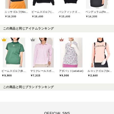
ニッサゴルフ(Nissa Golf)
ビームスゴルフ(BEAMS GOLF)
パシフィックゴルフクラブ(Pacific GOLF CLUB)
ペンデュラム(Pendulum)
￥16,500
￥18,480
￥15,400
￥14,300
この商品と同じアイテムランキング
ビームスゴルフ(BEAMS GOLF)
マリクレールスポール(marie claire sport)
アダバット(adabat)
ルコックゴルフ(le coq GOLF)
￥9,900
￥7,315
￥9,900
￥2,640
この商品と同じブランドランキング
OFFICIAL SNS