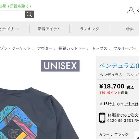
出荷（日祝を除く）
カテゴリ
新着アイテム
ランキング
特集
ゾン・ジャケット
、
アウター
、
長袖カットソー
、
トップス
、
プルオーバー
ペンデュラム(Pe
ペンデュラム スクエア
¥18,700
税込
170
ポイント
還元
※
15
時までのご注文は
お電話でのご注文
0120-99-3231
受
カラー： ブラック