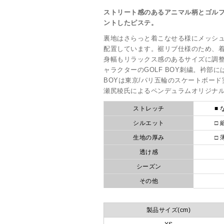
ストリート感のあるアニマル柄とゴル
ントしたピステ。
裏地はさらっと着こなせる様にメッシ
配置しています。裾リブ仕様のため、
身幅もリラックス感のあるサイズに調
ャラクターのGOLF BOY刺繍。衿部に
BOYは東京/パリ五輪のスケートボー
瀬尻稜氏によるペンデュラムオリジナ
ストレッチ
■ 
シルエット
□ 
生地の厚み
□ 
透け感
シーズン
その他
製品サイズ(cm)