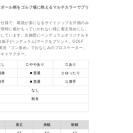
フボール柄をゴルフ場に映えるマルチカラーでプリ
ュ仕様で、着脱が楽になるサイドジップを片側のみ
着用時に裾がもっていかれない様に着丈長めにし、
整しています。左袖部にペンデュラムオリジナルキ
は振子(ペンデュラム)マークをプリント。GOLF
ド実況『ゴン攻め』でおなじみのプロスケーター、
ルキャラクター。
なし
□ ややあり
□ あり
細身
■ 普通
□ ゆったり
薄手
■ 普通
□ 厚手
なし
秋冬
着丈
身幅
裾幅