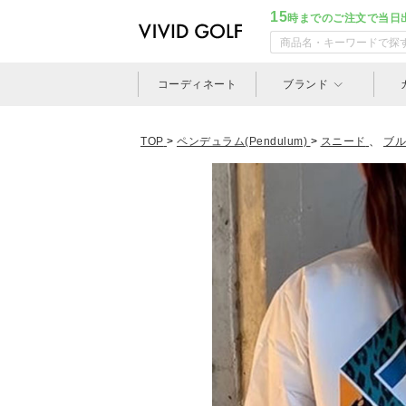
15
時までのご注文で当日
コーディネート
ブランド
TOP
>
ペンデュラム(Pendulum)
>
スニード
、
ブル