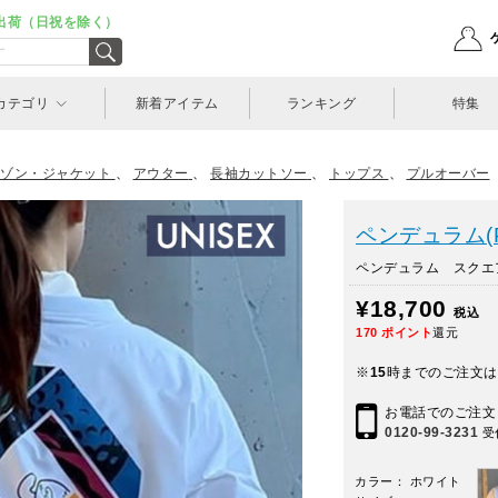
出荷（日祝を除く）
カテゴリ
新着アイテム
ランキング
特集
ゾン・ジャケット
、
アウター
、
長袖カットソー
、
トップス
、
プルオーバー
ペンデュラム(Pe
ペンデュラム スクエア
¥18,700
税込
170
ポイント
還元
※
15
時までのご注文は
お電話でのご注文
0120-99-3231
受
カラー： ホワイト