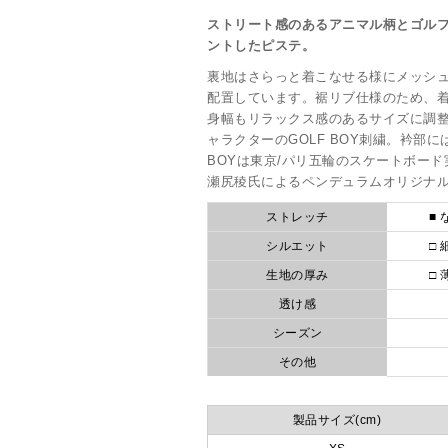
ストリート感のあるアニマル柄とゴル
ントしたピステ。
裏地はさらっと着こなせる様にメッシ
配置しています。裾リブ仕様のため、
身幅もリラックス感のあるサイズに調
ャラクターのGOLF BOY刺繍。衿部に
BOYは東京/パリ五輪のスケートボー
瀬尻稜氏によるペンデュラムオリジナ
ストレッチ
■ 
シルエット
□ 
生地の厚み
□ 
透け感
シーズン
その他
製品サイズ(cm)