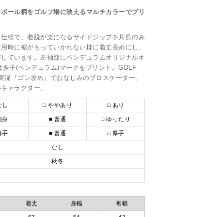
フボール柄をゴルフ場に映えるマルチカラーでプリ
ュ仕様で、着脱が楽になるサイドジップを片側のみ
着用時に裾がもっていかれない様に着丈長めにし、
整しています。左袖部にペンデュラムオリジナルキ
は振子(ペンデュラム)マークをプリント。GOLF
ド実況『ゴン攻め』でおなじみのプロスケーター、
ルキャラクター。
なし
□ ややあり
□ あり
細身
■ 普通
□ ゆったり
薄手
■ 普通
□ 厚手
なし
秋冬
着丈
身幅
裾幅