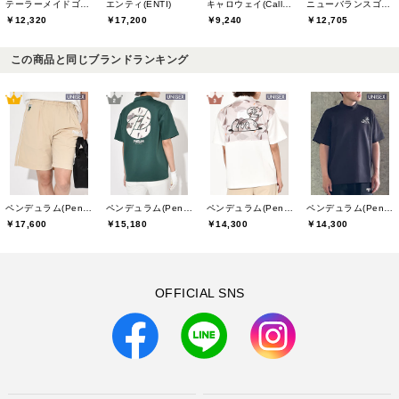
テーラーメイドゴルフ(TaylorMade Golf)
エンティ(ENTI)
キャロウェイ(Callaway)
ニューバランスゴルフ(New Balance Golf)
￥12,320
￥17,200
￥9,240
￥12,705
この商品と同じブランドランキング
ペンデュラム(Pendulum)
ペンデュラム(Pendulum)
ペンデュラム(Pendulum)
ペンデュラム(Pendulum)
￥17,600
￥15,180
￥14,300
￥14,300
OFFICIAL SNS