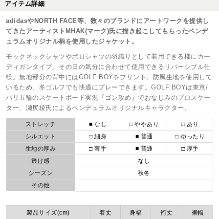
アイテム詳細
adidasやNORTH FACE等、数々のブランドにアートワークを提供し
てきたアーティストMHAK(マーク)氏に描き起こしてもらったペンデ
ュラムオリジナル柄を使用したジャケット。
モックネックシャツやポロシャツの羽織りとして着用できる様にカー
ディガンタイプ。その日の気分に合わせて使用できるリバーシブル仕
様。無地部分の背中にはGOLF BOYをプリント。防風生地を使用して
いるため、冬ゴルフでも快適にプレーできます。GOLF BOYは東京/
パリ五輪のスケートボード実況『ゴン攻め』でおなじみのプロスケー
ター、瀬尻稜氏によるペンデュラムオリジナルキャラクター。
ストレッチ
■ なし
□ ややあり
□ あり
シルエット
□ 細身
■ 普通
□ ゆったり
生地の厚み
□ 薄手
■ 普通
□ 厚手
透け感
なし
シーズン
秋冬
その他
製品サイズ(cm)
着丈
身幅
裄丈
裾幅