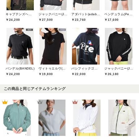
キャプテンズヘルムゴルフ(Captains Helm Golf)
ジャックバニー(Jack Bunny)
アダバット(adabat)
ペンデュラム(Pendulum)
￥24,200
￥27,500
￥23,760
￥17,600
バンデル(BANDEL)
ヴィトゥエルヴ(V12)
パシフィックゴルフクラブ(Pacific GOLF CLUB)
ジャックバニー(Jack Bunny)
￥24,200
￥19,800
￥22,000
￥26,180
この商品と同じアイテムランキング