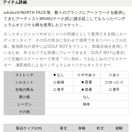
アイテム詳細
adidasやNORTH FACE等、数々のブランドにアートワークを提供し
てきたアーティストMHAK(マーク)氏に描き起こしてもらったペンデ
ュラムオリジナル柄を使用したジャケット。
モックネックシャツやポロシャツの羽織りとして着用できる様にカー
ディガンタイプ。その日の気分に合わせて使用できるリバーシブル仕
様。無地部分の背中にはGOLF BOYをプリント。防風生地を使用して
いるため、冬ゴルフでも快適にプレーできます。GOLF BOYは東京/
パリ五輪のスケートボード実況『ゴン攻め』でおなじみのプロスケー
ター、瀬尻稜氏によるペンデュラムオリジナルキャラクター。
ストレッチ
■ なし
□ ややあり
□ あり
シルエット
□ 細身
■ 普通
□ ゆったり
生地の厚み
□ 薄手
■ 普通
□ 厚手
透け感
なし
シーズン
秋冬
その他
製品サイズ(cm)
着丈
身幅
裄丈
裾幅