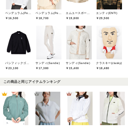
ペンデュラム(Pendulum)
ペンデュラム(Pendulum)
エムユースポーツ(M・U SPORTS)
エンティ(ENTI)
￥16,500
￥18,700
￥19,800
￥29,500
パシフィックゴルフクラブ(Pacific GOLF CLUB)
サンディ(Sandie)
サンディ(Sandie)
クラスキー(clasky)
￥23,100
￥17,380
￥15,400
￥18,480
この商品と同じアイテムランキング