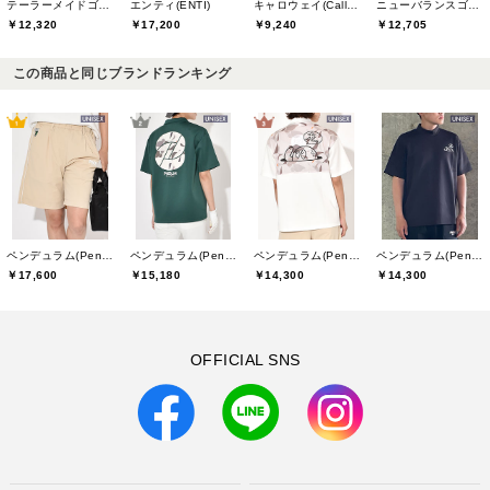
テーラーメイドゴルフ(TaylorMade Golf)
エンティ(ENTI)
キャロウェイ(Callaway)
ニューバランスゴルフ(New Balance Golf)
￥12,320
￥17,200
￥9,240
￥12,705
この商品と同じブランドランキング
ペンデュラム(Pendulum)
ペンデュラム(Pendulum)
ペンデュラム(Pendulum)
ペンデュラム(Pendulum)
￥17,600
￥15,180
￥14,300
￥14,300
OFFICIAL SNS