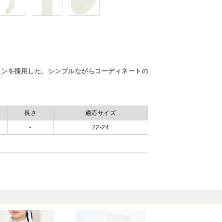
インを採用した、シンプルながらコーディネートの
。
長さ
適応サイズ
-
22-24