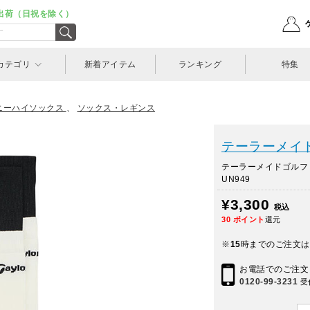
出荷（日祝を除く）
カテゴリ
新着アイテム
ランキング
特集
ニーハイソックス
、
ソックス・レギンス
テーラーメイドゴル
テーラーメイドゴル
UN949
¥3,300
税込
30
ポイント
還元
※
15
時までのご注文は
お電話でのご注文
0120-99-3231
受