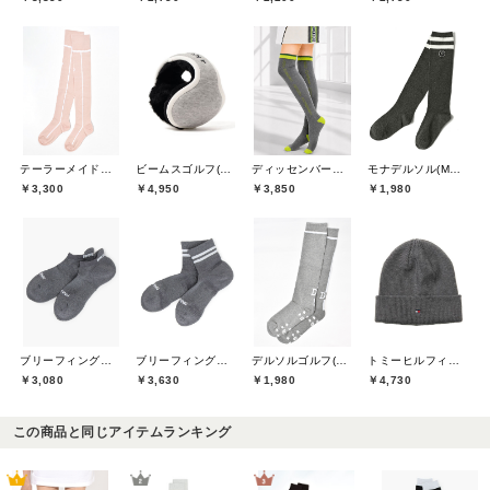
テーラーメイドゴルフ(TaylorMade Golf)
ビームスゴルフ(BEAMS GOLF)
ディッセンバーメイ(DECEMBERMAY)
モナデルソル(MONA DELSOL)
￥3,300
￥4,950
￥3,850
￥1,980
ブリーフィングゴルフ(BRIEFING GOLF)
ブリーフィングゴルフ(BRIEFING GOLF)
デルソルゴルフ(DELSOL GOLF)
トミーヒルフィガーゴルフ(TOMMY HILFIGER GOLF)
￥3,080
￥3,630
￥1,980
￥4,730
この商品と同じアイテムランキング