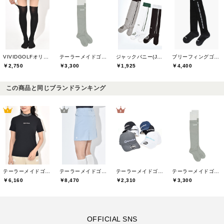
VIVIDGOLFオリジナル
テーラーメイドゴルフ(TaylorMade Golf)
ジャックバニー(Jack Bunny)
ブリーフィングゴルフ(BRIEFING GOLF)
￥2,750
￥3,300
￥1,925
￥4,400
この商品と同じブランドランキング
テーラーメイドゴルフ(TaylorMade Golf)
テーラーメイドゴルフ(TaylorMade Golf)
テーラーメイドゴルフ(TaylorMade Golf)
テーラーメイドゴルフ(TaylorMade Golf)
￥6,160
￥8,470
￥2,310
￥3,300
OFFICIAL SNS