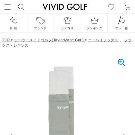
新 着
ブランド
カテゴリ
ランキング
プレー券
TOP
>
テーラーメイドゴルフ(TaylorMade Golf)
>
ニーハイソックス
、
ソッ
クス・レギンス