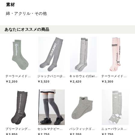
素材
綿・アクリル・その他
あなたにオススメの商品
テーラーメイドゴルフ(TaylorMade Golf)
ジャックバニー(Jack Bunny)
キャロウェイ(Callaway)
テーラーメイドゴルフ(TaylorMade Golf)
￥2,200
￥3,520
￥2,420
￥3,300
ブリーフィングゴルフ(BRIEFING GOLF)
セシルマクビーグリーン(CECIL McBEE green)
パシフィックゴルフクラブ(Pacific GOLF CLUB)
ニューバランスゴルフ(New Balance Golf)
￥3,850
￥2,750
￥2,200
￥2,750