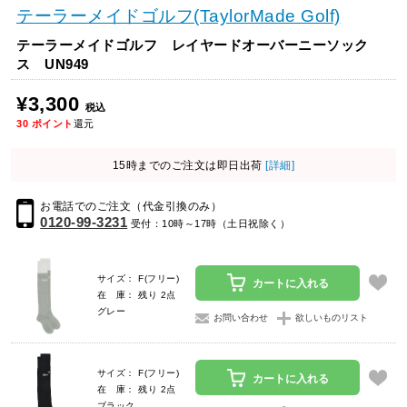
テーラーメイドゴルフ(TaylorMade Golf)
テーラーメイドゴルフ レイヤードオーバーニーソック
ス UN949
¥3,300
税込
30
ポイント
還元
15時までのご注文は即日出荷
[詳細]
お電話でのご注文（代金引換のみ）
0120-99-3231
受付：10時～17時（土日祝除く）
サイズ： F(フリー)
カートに入れる
在 庫： 残り 2点
グレー
お問い合わせ
欲しいものリスト
サイズ： F(フリー)
カートに入れる
在 庫： 残り 2点
ブラック