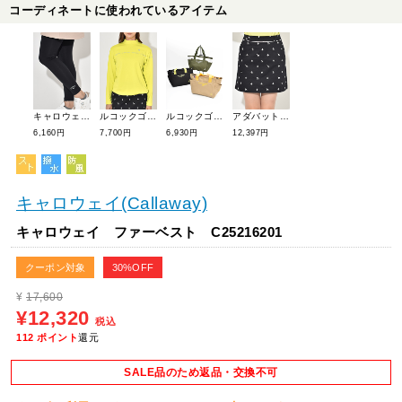
コーディネートに使われているアイテム
キャロウェイ 微起毛レギンス C25298201
ルコックゴルフ モックネック長袖シャツ LG5FLS51L
ルコックゴルフ ベーシックカートポーチ LG5FTT41L
アダバット 【N】エンブロイダリーモノグラムSK 119-64955
6,160円
7,700円
6,930円
12,397円
キャロウェイ(Callaway)
キャロウェイ ファーベスト C25216201
クーポン対象
30%OFF
¥
17,600
¥12,320
税込
112
ポイント
還元
SALE品のため返品・交換不可