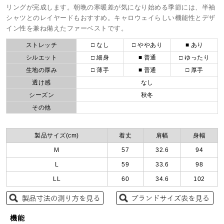
リングが完成します。朝晩の寒暖差が気になり始める季節には、半袖
シャツとのレイヤードもおすすめ。キャロウェイらしい機能性とデザ
イン性を兼ね備えたファーベストです。
ストレッチ
□ なし
□ ややあり
■ あり
シルエット
□ 細身
■ 普通
□ ゆったり
生地の厚み
□ 薄手
■ 普通
□ 厚手
透け感
なし
シーズン
秋冬
その他
製品サイズ(cm)
着丈
肩幅
身幅
M
57
32.6
94
L
59
33.6
98
LL
60
34.6
102
機能