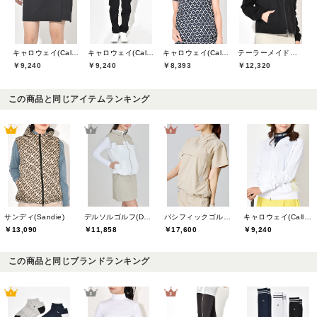
キャロウェイ(Callaway)
キャロウェイ(Callaway)
キャロウェイ(Callaway)
テーラーメイドゴルフ(TaylorMade Golf)
￥9,240
￥9,240
￥8,393
￥12,320
この商品と同じアイテムランキング
サンディ(Sandie)
デルソルゴルフ(DELSOL GOLF)
パシフィックゴルフクラブ(Pacific GOLF CLUB)
キャロウェイ(Callaway)
￥13,090
￥11,858
￥17,600
￥9,240
この商品と同じブランドランキング