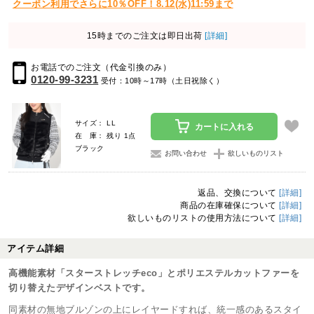
クーポン利用でさらに10％OFF！8.12(水)11:59まで
15時までのご注文は即日出荷
[詳細]
お電話でのご注文（代金引換のみ）
0120-99-3231
受付：10時～17時（土日祝除く）
サイズ： LL
カートに入れる
在 庫： 残り 1点
ブラック
お問い合わせ
欲しいものリスト
返品、交換について
[詳細]
商品の在庫確保について
[詳細]
欲しいものリストの使用方法について
[詳細]
アイテム詳細
高機能素材「スターストレッチeco」とポリエステルカットファーを
切り替えたデザインベストです。
同素材の無地ブルゾンの上にレイヤードすれば、統一感のあるスタイ