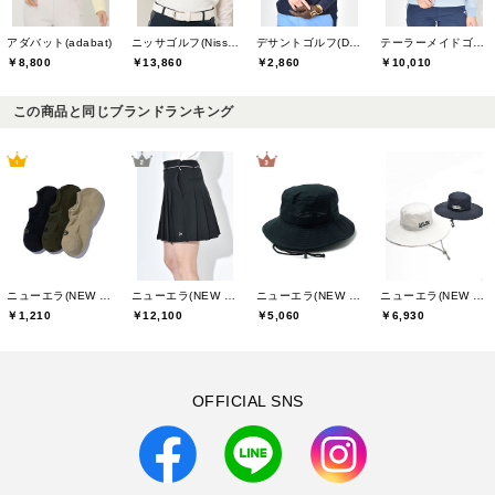
アダバット(adabat)
ニッサゴルフ(Nissa Golf)
デサントゴルフ(DESCENTE GOLF)
テーラーメイドゴルフ(TaylorMade Golf)
￥8,800
￥13,860
￥2,860
￥10,010
この商品と同じブランドランキング
ニューエラ(NEW ERA)
ニューエラ(NEW ERA)
ニューエラ(NEW ERA)
ニューエラ(NEW ERA)
￥1,210
￥12,100
￥5,060
￥6,930
OFFICIAL SNS