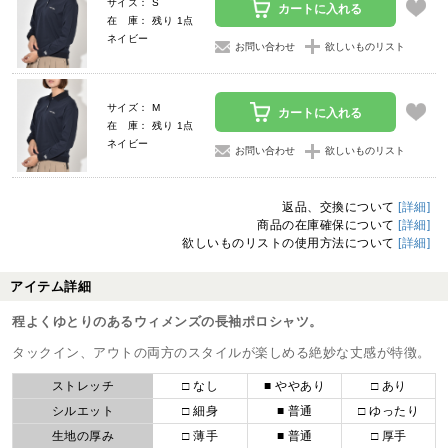
サイズ： S
カートに入れる
在 庫： 残り 1点
ネイビー
お問い合わせ
欲しいものリスト
サイズ： M
カートに入れる
在 庫： 残り 1点
ネイビー
お問い合わせ
欲しいものリスト
返品、交換について
[詳細]
商品の在庫確保について
[詳細]
欲しいものリストの使用方法について
[詳細]
アイテム詳細
程よくゆとりのあるウィメンズの長袖ポロシャツ。
タックイン、アウトの両方のスタイルが楽しめる絶妙な丈感が特徴。
ストレッチ
□ なし
■ ややあり
□ あり
シルエット
□ 細身
■ 普通
□ ゆったり
生地の厚み
□ 薄手
■ 普通
□ 厚手