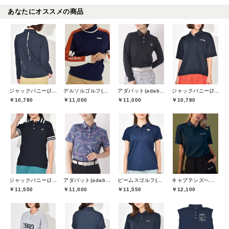
あなたにオススメの商品
ジャックバニー(Jack Bunny)
デルソルゴルフ(DELSOL GOLF)
アダバット(adabat)
ジャックバニー(Jack Bunny)
￥10,780
￥11,000
￥11,000
￥10,780
ジャックバニー(Jack Bunny)
アダバット(adabat)
ビームスゴルフ(BEAMS GOLF)
キャプテンズヘルムゴルフ(Captains Helm Golf)
￥11,550
￥11,000
￥11,550
￥12,100