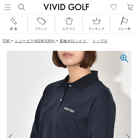
新 着
ブランド
カテゴリ
ランキング
プレー券
TOP
>
ニューエラ(NEW ERA)
>
長袖ポロシャツ
、
トップス