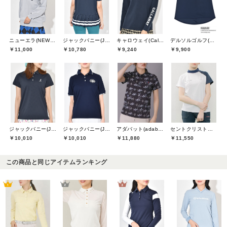
ニューエラ(NEW ERA)
ジャックバニー(Jack Bunny)
キャロウェイ(Callaway)
デルソルゴルフ(DELSOL GOLF)
￥11,000
￥10,780
￥9,240
￥9,900
ジャックバニー(Jack Bunny)
ジャックバニー(Jack Bunny)
アダバット(adabat)
セントクリストファーゴルフ(St.ChristopherGolf)
￥10,010
￥10,010
￥11,880
￥11,550
この商品と同じアイテムランキング