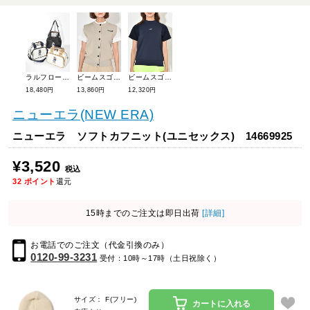
ラルフローレンゴルフ ベアーミニボストン RLZ019B
ビームスゴルフ フルオープンニットベスト 83-05-0007-647
ビームスゴルフ シアー袖切り替えモックネック 83-03-0088-803
18,480円
13,860円
12,320円
ニューエラ(NEW ERA)
ニューエラ ソフトカフニット(ユニセックス) 14669925
¥3,520
税込
32
ポイント
還元
15時までのご注文は即日出荷
[詳細]
お電話でのご注文（代金引換のみ）
0120-99-3231
受付：10時～17時（土日祝除く）
サイズ： F(フリー)
カートに入れる