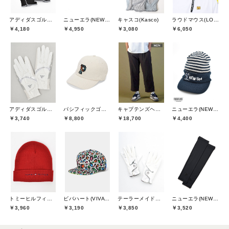
アディダスゴルフ(adidas golf)
ニューエラ(NEW ERA)
キャスコ(Kasco)
ラウドマウス(LOUDMOUTH)
￥4,180
￥4,950
￥3,080
￥6,050
アディダスゴルフ(adidas golf)
パシフィックゴルフクラブ(Pacific GOLF CLUB)
キャプテンズヘルムゴルフ(Captains Helm Golf)
ニューエラ(NEW ERA)
￥3,740
￥8,800
￥18,700
￥4,400
トミーヒルフィガーゴルフ(TOMMY HILFIGER GOLF)
ビバハート(VIVA HEART)
テーラーメイドゴルフ(TaylorMade Golf)
ニューエラ(NEW ERA)
￥3,960
￥3,190
￥3,850
￥3,520