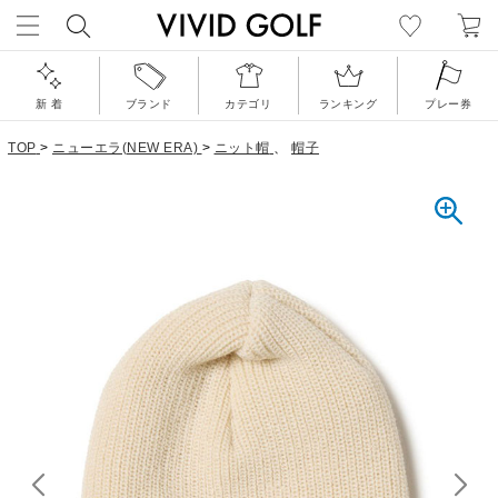
新 着
ブランド
カテゴリ
ランキング
プレー券
TOP
>
ニューエラ(NEW ERA)
>
ニット帽
、
帽子