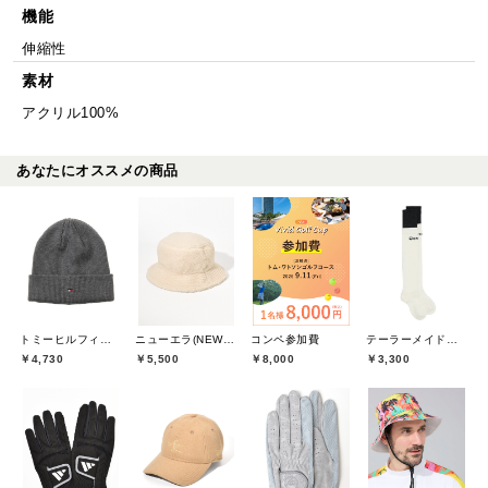
機能
伸縮性
素材
アクリル100%
あなたにオススメの商品
トミーヒルフィガーゴルフ(TOMMY HILFIGER GOLF)
ニューエラ(NEW ERA)
コンペ参加費
テーラーメイドゴルフ(TaylorMade Golf)
￥4,730
￥5,500
￥8,000
￥3,300