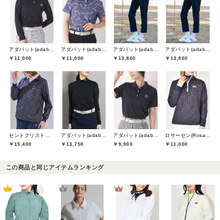
アダバット(adabat)
アダバット(adabat)
アダバット(adabat)
アダバット(adabat)
￥11,000
￥11,000
￥13,860
￥13,860
セントクリストファーゴルフ(St.ChristopherGolf)
アダバット(adabat)
アダバット(adabat)
ロサーセン(Rosasen)
￥15,400
￥13,750
￥9,900
￥11,000
この商品と同じアイテムランキング