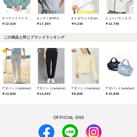
テーラーメイドゴルフ(TaylorMade Golf)
エンティ(ENTI)
キャロウェイ(Callaway)
ニューバランスゴルフ(New Balance Golf)
￥12,320
￥17,200
￥9,240
￥12,705
この商品と同じブランドランキング
アダバット(adabat)
アダバット(adabat)
アダバット(adabat)
アダバット(adabat)
￥13,860
￥14,630
￥8,800
￥10,890
OFFICIAL SNS