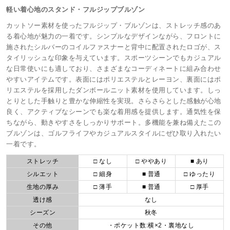
軽い着心地のスタンド・フルジップブルゾン
カットソー素材を使ったフルジップ・ブルゾンは、ストレッチ感のあ
る着心地が魅力の一着です。シンプルなデザインながら、フロントに
施されたシルバーのコイルファスナーと背中に配置されたロゴが、ス
タイリッシュな印象を与えています。スポーツシーンでもカジュアル
な日常使いにも適しており、さまざまなコーディネートに組み合わせ
やすいアイテムです。表面にはポリエステルとレーヨン、裏面にはポ
リエステルを採用したダンボールニット素材を使用しています。しっ
とりとした手触りと豊かな伸縮性を実現。さらさらとした感触が心地
良く、アクティブなシーンでも楽な着用感を提供します。通気性を保
ちながら、動きやすさをしっかりサポート。多機能を兼ね備えたこの
ブルゾンは、ゴルフライフやカジュアルスタイルにぜひ取り入れたい
一着です。
ストレッチ
□ なし
□ ややあり
■ あり
シルエット
□ 細身
■ 普通
□ ゆったり
生地の厚み
□ 薄手
■ 普通
□ 厚手
透け感
なし
シーズン
秋冬
その他
・ポケット数:横×2・裏地なし