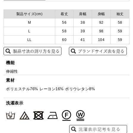
製品サイズ(cm)
着丈
肩幅
身幅
袖丈
M
56
38
92
58
L
58
39
98
59
LL
60
41
104
59
機能
伸縮性
素材
ポリエステル76% レーヨン16% ポリウレタン8%
洗濯表示