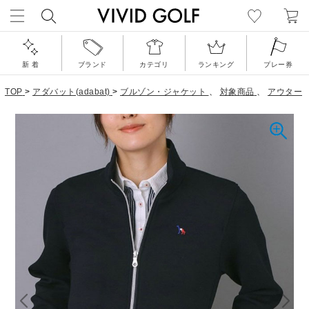
新 着
ブランド
カテゴリ
ランキング
プレー券
TOP
>
アダバット(adabat)
>
ブルゾン・ジャケット
、
対象商品
、
アウター