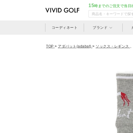
15
時までのご注文で当日
コーディネート
ブランド
TOP
>
アダバット(adabat)
>
ソックス・レギンス