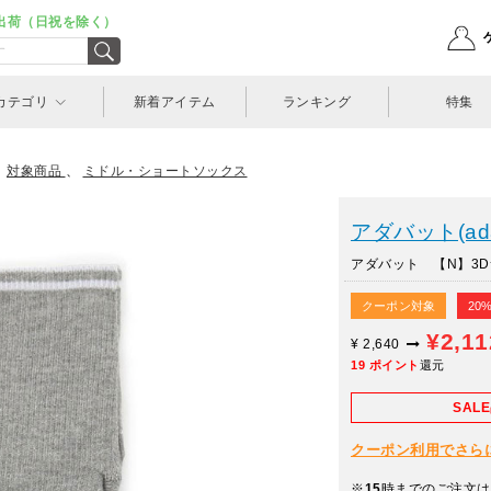
出荷（日祝を除く）
カテゴリ
新着アイテム
ランキング
特集
、
対象商品
、
ミドル・ショートソックス
アダバット(ada
アダバット 【N】3D
クーポン対象
20
¥2,1
¥
2,640
19
ポイント
還元
SAL
クーポン利用でさらに10
※
15
時までのご注文は