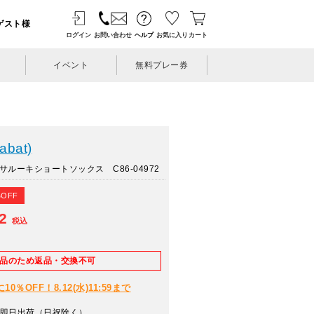
ゲスト様
ログイン
お問い合わせ
ヘルプ
お気に入り
カート
イベント
無料プレー券
bat)
サルーキショートソックス C86-04972
%OFF
12
税込
E品のため返品・交換不可
％OFF！8.12(水)11:59まで
即日出荷（日祝除く）