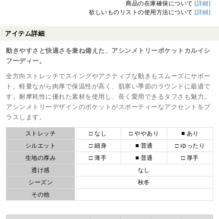
商品の在庫確保について
[詳細]
欲しいものリストの使用方法について
[詳細]
アイテム詳細
動きやすさと快適さを兼ね備えた、アシンメトリーポケットカルイシ
フーディー。
全方向ストレッチでスイングやアクティブな動きもスムーズにサポー
ト。軽量ながら肉厚で保温性が高く、肌寒い季節のラウンドに最適で
す。耐摩耗性に優れた素材を使用し、長く愛用できるタフさも魅力。
アシンメトリーデザインのポケットがスポーティーなアクセントをプ
ラスします。
ストレッチ
□ なし
□ ややあり
■ あり
シルエット
□ 細身
■ 普通
□ ゆったり
生地の厚み
□ 薄手
■ 普通
□ 厚手
透け感
なし
シーズン
秋冬
その他