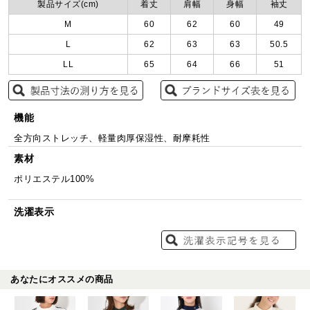
製品サイズ(cm)
着丈
肩幅
身幅
袖丈
M
60
62
60
49
L
62
63
63
50.5
LL
65
64
66
51
機能
全方向ストレッチ、軽量肉厚保湿性、耐摩耗性
素材
ポリエステル100%
洗濯表示
あなたにオススメの商品