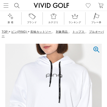
新 着
ブランド
カテゴリ
ランキング
プレー券
TOP
>
ピン(PING)
>
長袖カットソー
、
対象商品
、
トップス
、
プルオーバ
ー