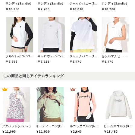
サンディ(Sandie)
サンディ(Sandie)
ジャックバニー(Jack Bunny)
サンディ(Sandie)
￥10,780
￥7,700
￥10,010
￥10,780
ソルソレイユ(SOUS LE SOLEIL)
キャロウェイ(Callaway)
ジャックバニー(Jack Bunny)
セシルマクビーグリーン(CECIL McBEE green)
￥8,393
￥7,623
￥8,470
￥8,470
この商品と同じアイテムランキング
アダバット(adabat)
オーティーエフ(O.T.F)
ルコックゴルフ(le coq GOLF)
ビームスゴルフ(BEAMS GOLF)
￥11,000
￥11,000
￥2,640
￥18,480